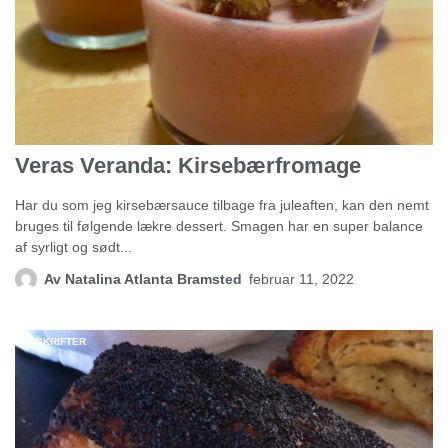
Veras Veranda: Kirsebærfromage
Har du som jeg kirsebærsauce tilbage fra juleaften, kan den nemt
bruges til følgende lækre dessert. Smagen har en super balance
af syrligt og sødt...
Av
Natalina Atlanta Bramsted
februar 11, 2022
OPSKRIFTER