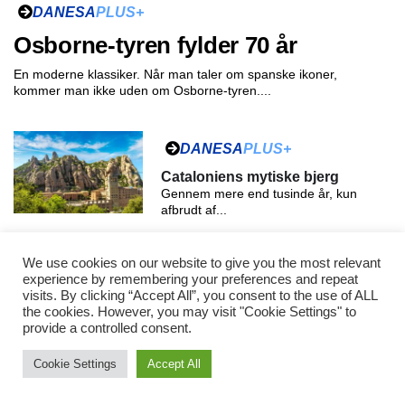
DANESA
PLUS+
Osborne-tyren fylder 70 år
En moderne klassiker. Når man taler om spanske ikoner,
kommer man ikke uden om Osborne-tyren....
DANESA
PLUS+
Cataloniens mytiske bjerg
Gennem mere end tusinde år, kun
afbrudt af...
DANESA
PLUS+
We use cookies on our website to give you the most relevant
experience by remembering your preferences and repeat
Alder Påvirker Lykkefølelsen
visits. By clicking “Accept All”, you consent to the use of ALL
Umiddelbart tænker du måske, at de
the cookies. However, you may visit "Cookie Settings" to
tidlige 20'ere...
provide a controlled consent.
Cookie Settings
Accept All
DANESA
PLUS+
PIPAS – Spaniens sundeste last