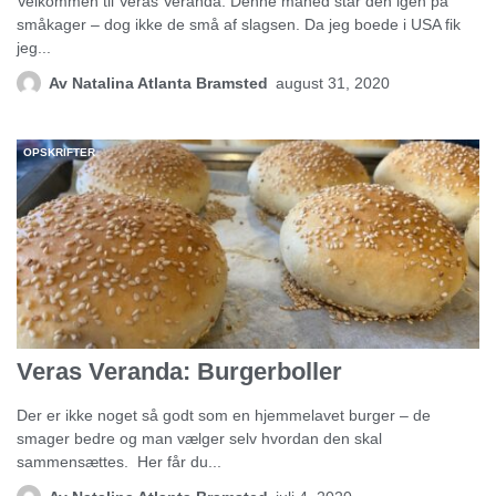
Velkommen til Veras Veranda. Denne måned står den igen på
småkager – dog ikke de små af slagsen. Da jeg boede i USA fik
jeg...
Av
Natalina Atlanta Bramsted
august 31, 2020
OPSKRIFTER
Veras Veranda: Burgerboller
Der er ikke noget så godt som en hjemmelavet burger – de
smager bedre og man vælger selv hvordan den skal
sammensættes. Her får du...