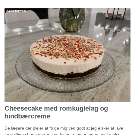
OPSKRIFTER
Cheesecake med romkuglelag og
hindbærcreme
De læsere der plejer at følge mig ved godt at jeg elsker at lave
forskellige cheesecakes, og denne gang er ingen undtagelse.