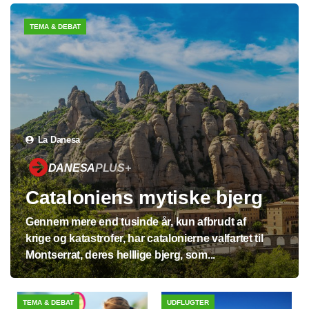
TEMA & DEBAT
La Danesa
DANESA
PLUS+
Cataloniens mytiske bjerg
Gennem mere end tusinde år, kun afbrudt af
krige og katastrofer, har catalonierne valfartet til
Montserrat, deres helllige bjerg, som...
TEMA & DEBAT
UDFLUGTER