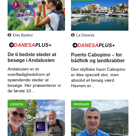
Else Byskov
La Danesa
DANESA
PLUS+
DANESA
PLUS+
De ti bedste steder at
Puerto Cabopino – for
besøge i Andalusien
bådfolk og landkrabber
Andalusien er et
Den idylliske havn Cabopino
overflødighedshorn af
er ikke specielt stor, men
spændende steder at
absolut et besøg værd.
besøge. Her præsenterer vi
Havnen er...
de første 10...
LIVSSTIL
PROFILER