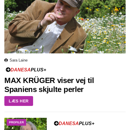
Sara Laine
DANESA
PLUS+
MAX KRÜGER viser vej til
Spaniens skjulte perler
LÆS HER
PROFILER
DANESA
PLUS+