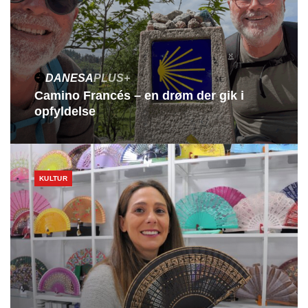
DANESA
PLUS+
Camino Francés – en drøm der gik i
opfyldelse
KULTUR