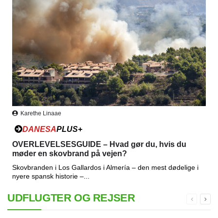
Karethe Linaae
DANESA
PLUS+
OVERLEVELSESGUIDE – Hvad gør du, hvis du
møder en skovbrand på vejen?
Skovbranden i Los Gallardos i Almería – den mest dødelige i
nyere spansk historie –...
UDFLUGTER OG REJSER