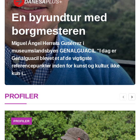
DANESA
PLUS+
En byrundtur med
borgmesteren
Miguel Ángel Herrera Gutiérrez i
museumslandsbyen GENALGUACIL “I dag er
Genalguacil blevet et af de vigtigste
referencepunkter inden for kunst og kultur, ikke
kun i...
PROFILER
PROFILER