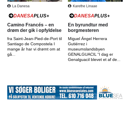
La Danesa
Karethe Linaae
DANESA
PLUS+
DANESA
PLUS+
Camino Francés – en
En byrundtur med
drøm der gik i opfyldelse
borgmesteren
fra Saint-Jean-Pied-de-Port til
Miguel Ángel Herrera
Santiago de Compostela I
Gutiérrez i
mange år har vi drømt om at
museumslandsbyen
gå...
GENALGUACIL “I dag er
Genalguacil blevet et af de...