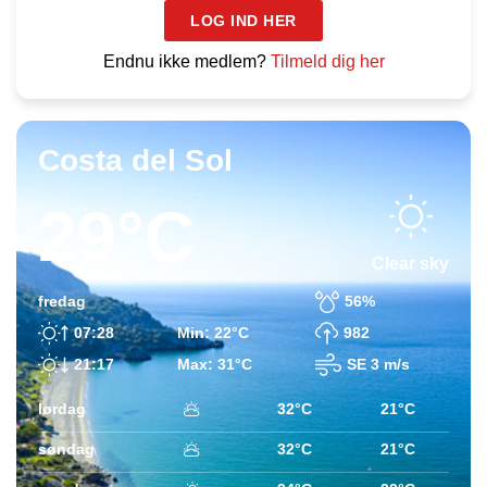
LOG IND HER
Endnu ikke medlem?
Tilmeld dig her
Costa del Sol
29°C
Clear sky
fredag
56%
07:28
Min: 22°C
982
21:17
Max: 31°C
SE 3 m/s
lørdag
32°C
21°C
søndag
32°C
21°C