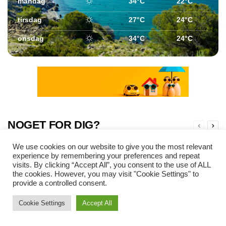
mandag
34°C
22°C
tirsdag
27°C
24°C
onsdag
34°C
24°C
NOGET FOR DIG?
We use cookies on our website to give you the most relevant
experience by remembering your preferences and repeat
visits. By clicking “Accept All”, you consent to the use of ALL
the cookies. However, you may visit "Cookie Settings" to
provide a controlled consent.
Cookie Settings
Accept All