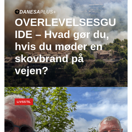
DANESA
PLUS+
OVERLEVELSESGU
IDE – Hvad gør du,
hvis du møder en
skovbrand på
vejen?
LIVSSTIL