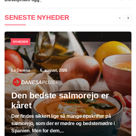
SENESTE NYHEDER
NYHEDER
La Danesa
6. august, 2026
DANESA
PLUS+
Den bedste salmorejo er
kåret
Der findes sikkert lige så mange opskrifter på
salmorejo, som der er mødre og bedstemødre i
Spanien. Men for dem,...