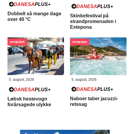
DANESA
PLUS+
DANESA
PLUS+
Dobbelt så mange dage
Skinkefestival på
over 40 °C
strandpromenaden i
Estepona
NYHEDER
NYHEDER
5. august, 2026
5. august, 2026
DANESA
PLUS+
DANESA
PLUS+
Naboer taber jacuzzi-
Løbsk hestevogn
retssag
forårsagede ulykke