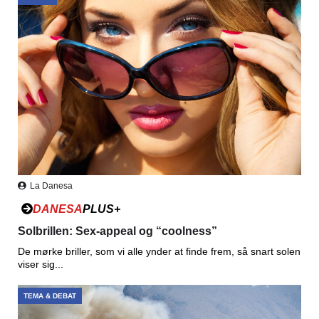
La Danesa
DANESA
PLUS+
Solbrillen: Sex-appeal og “coolness”
De mørke briller, som vi alle ynder at finde frem, så snart solen
viser sig...
TEMA & DEBAT