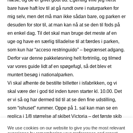
bare have haft lov til at gå rundt ovre i naturparken for
mig selv, men det må man ikke sådan bare, og parken er
desuden for stor til, at man kan nå at se den til fods på
en enkel dag. Til det skal man bruge det meste af en
uge og have en særlig tilladelse til at færdes i parken,
som kun har “acceso restringuido” – begrænset adgang.
Derfor var denne pakkeløsning helt fortrinlig, og tilmed
var vores guide lidt af en spøgefugl, så det blev et
muntert besøg i nationalparken.
Vi skal afhente de bestilte billetter i isfabrikken, og vi
skal være der i god tid inden turen starter kl. 10.00. Det
er vi så og har dermed tid til at se den fine udstilling,
som “ishuset” rummer. Oppe på 1. sal kan man se en
replica i 1/8 størrelse af skibet Victoria – det første skib
nogensinde, der har gennemført en jordomsejling.
We use cookies on our website to give you the most relevant
Skibet var med i Magellean ekspeditionen fra 1519 til