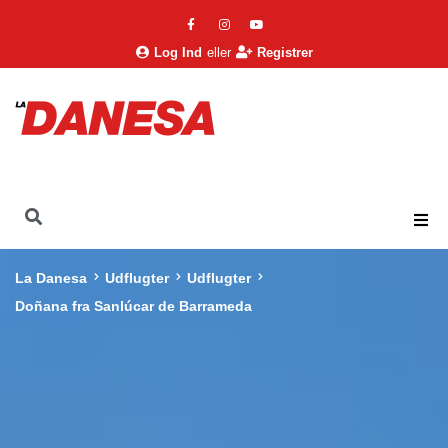
Log Ind
eller
Registrer
La Danesa
Udflugter
Udflugter
Doñana fra Sanlúcar de Barrameda