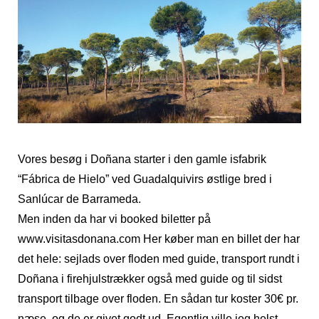
Vores besøg i Doñana starter i den gamle isfabrik
“Fábrica de Hielo” ved Guadalquivirs østlige bred i
Sanlúcar de Barrameda.
Men inden da har vi booked biletter på
www.visitasdonana.com Her køber man en billet der har
det hele: sejlads over floden med guide, transport rundt i
Doñana i firehjulstrækker også med guide og til sidst
transport tilbage over floden. En sådan tur koster 30€ pr.
næse, og de er givet godt ud. Egentlig ville jeg helst