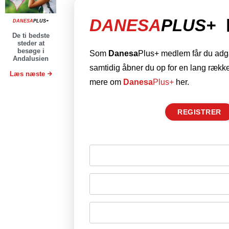
DANESA
PLUS+
DANESA
PLUS+
De ti bedste
steder at
besøge i
Som
Danesa
Plus+ medlem får du adgan
Andalusien
samtidig åbner du op for en lang række
Læs næste
mere om
Danesa
Plus+
her.
REGISTRER
Husk mig