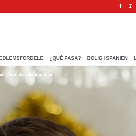
EDLEMSFORDELE
¿QUÉ PASA?
BOLIG I SPANIEN
er – som du selv kan lave