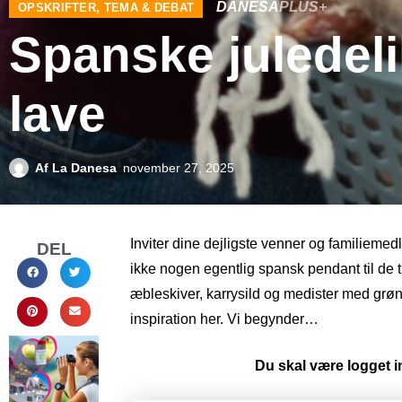
DANESA
PLUS+
OPSKRIFTER
,
TEMA & DEBAT
Spanske juledel
lave
Af
La Danesa
november 27, 2025
Inviter dine dejligste venner og familiem
DEL
ikke nogen egentlig spansk pendant til de 
æbleskiver, karrysild og medister med grønl
inspiration her. Vi begynder…
Du skal være logget in