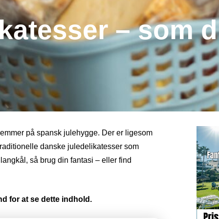
ikatesser – som d
edlemmer på spansk julehygge. Der er ligesom
traditionelle danske juledelikatesser som
angkål, så brug din fantasi – eller find
d for at se dette indhold.