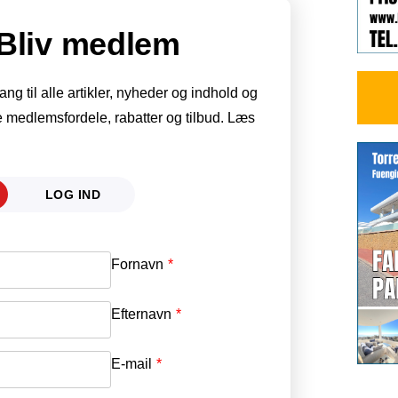
Bliv medlem
g til alle artikler, nyheder og indhold og
 medlemsfordele, rabatter og tilbud. Læs
LOG IND
Fornavn
E-mail
*
Efternavn
Adgangskode
*
E-mail
*