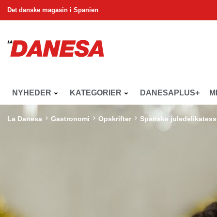
Det danske magasin i Spanien
NYHEDER
KATEGORIER
DANESAPLUS+
M
La Danesa
Gastronomi
Opskrifter
Spanske juledelikatess