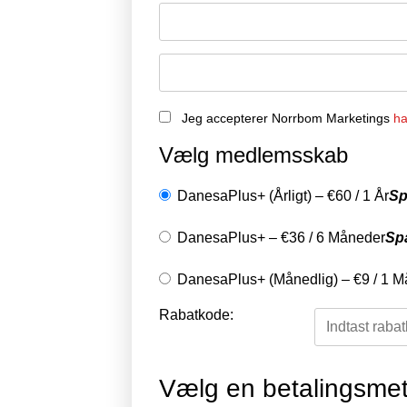
Jeg accepterer Norrbom Marketings
ha
Vælg medlemsskab
DanesaPlus+ (Årligt)
–
€
60
/
1 År
Sp
DanesaPlus+
–
€
36
/
6 Måneder
Sp
DanesaPlus+ (Månedlig)
–
€
9
/
1 M
Rabatkode:
Vælg en betalingsme