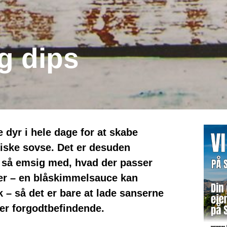
g dips
 dyr i hele dage for at skabe
siske sovse. Det er desuden
r så emsig med, hvad der passer
ager – en blåskimmelsauce kan
k – så det er bare at lade sanserne
er forgodtbefindende.