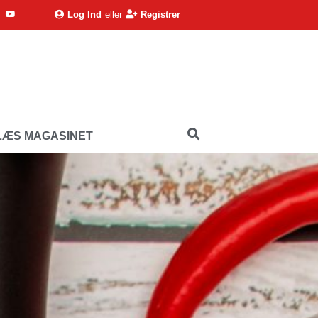
Log Ind
eller
Registrer
LÆS MAGASINET