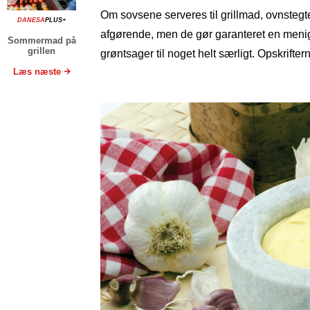
Om sovsene serveres til grillmad, ovnstegte
DANESA
PLUS+
afgørende, men de gør garanteret en menig 
Sommermad på
grillen
grøntsager til noget helt særligt. Opskriftern
Læs næste