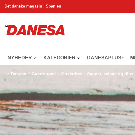
Det danske magasin i Spanien
NYHEDER
KATEGORIER
DANESAPLUS+
M
La Danesa
Gastronomi
Opskrifter
Saucer, salsas og dips