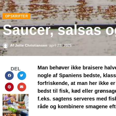
OPSKRIFTER
Saucer, salsas o
Af
Jette Christiansen
april 22, 2025
Man behøver ikke braisere halve
DEL
nogle af Spaniens bedste, klas
forfriskende, at man her ikke e
bedst til fisk, kød eller grøns
f.eks. sagtens serveres med fis
råde og kombinere smagene eft