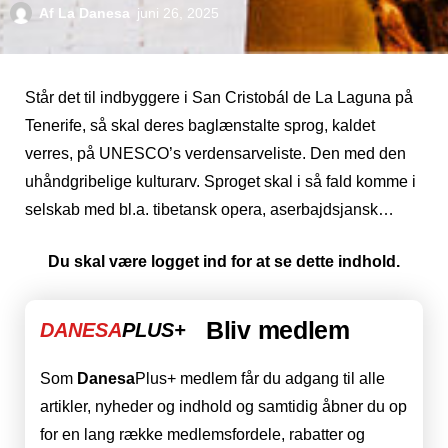
Af
La Danesa
juni 26, 2025
Står det til indbyggere i San Cristobál de La Laguna på
Tenerife, så skal deres baglænstalte sprog, kaldet
verres, på UNESCO’s verdensarveliste. Den med den
uhåndgribelige kulturarv. Sproget skal i så fald komme i
selskab med bl.a. tibetansk opera, aserbajdsjansk…
Du skal være logget ind for at se dette indhold.
Bliv medlem
DANESA
PLUS+
Som
Danesa
Plus+ medlem får du adgang til alle
artikler, nyheder og indhold og samtidig åbner du op
for en lang række medlemsfordele, rabatter og