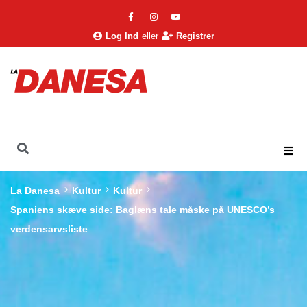
Log Ind
eller
Registrer
La Danesa
Kultur
Kultur
Spaniens skæve side: Baglæns tale måske på UNESCO’s
verdensarvsliste