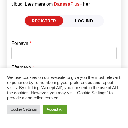
tilbud. Læs mere om
Danesa
Plus+
her.
REGISTRER
LOG IND
Fornavn
E-mail
*
Efternavn
Adgangskode
*
We use cookies on our website to give you the most relevant
experience by remembering your preferences and repeat
visits. By clicking “Accept All”, you consent to the use of ALL
Husk mig
E-mail
*
the cookies. However, you may visit "Cookie Settings" to
provide a controlled consent.
Cookie Settings
Accept All
Adgangskode
*