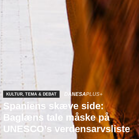
DANESA
PLUS+
KULTUR
,
TEMA & DEBAT
Spaniens skæve side:
Baglæns tale måske på
UNESCO’s verdensarvsliste