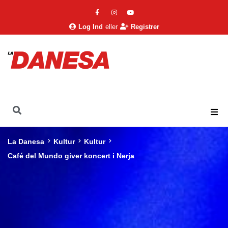
Log Ind
eller
Registrer
La Danesa
Kultur
Kultur
Café del Mundo giver koncert i Nerja