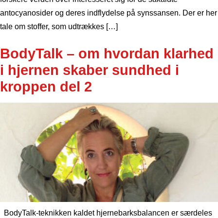
antocyanosider og deres indflydelse på synssansen. Der er her
tale om stoffer, som udtrækkes […]
BodyTalk – om hvordan klarhed
i hjernen skaber sundhed i
kroppen del 2
BodyTalk-teknikken kaldet hjernebarksbalancen er særdeles