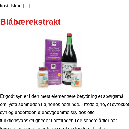
kosttilskud […]
Blåbærekstrakt
Et godt syn er i den mest elementære betydning et spørgsmål
om lysfølsomheden i øjnenes nethinde. Trætte øjne, et svækket
syn og undertiden øjensygdomme skyldes ofte
funktionsvanskeligheder i nethinden.I de senere årtier har
forskere verden over interesseret sig for de såkaldte