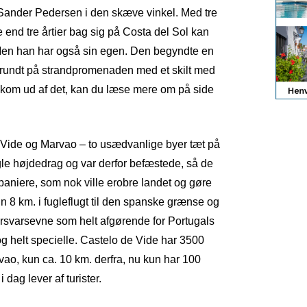
ander Pedersen i den skæve vinkel. Med tre
 end tre årtier bag sig på Costa del Sol kan
. Men han har også sin egen. Den begyndte en
rundt på strandpromenaden med et skilt med
 kom ud af det, kan du læse mere om på side
e Vide og Marvao – to usædvanlige byer tæt på
le højdedrag og var derfor befæstede, så de
niere, som nok ville erobre landet og gøre
 8 km. i fugleflugt til den spanske grænse og
orsvarsevne som helt afgørende for Portugals
g helt specielle. Castelo de Vide har 3500
ao, kun ca. 10 km. derfra, nu kun har 100
 dag lever af turister.