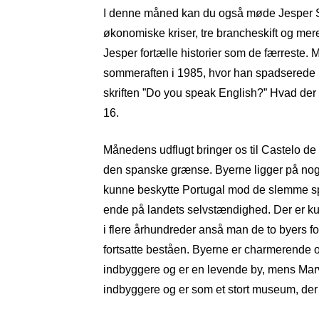
I denne måned kan du også møde Jesper S
økonomiske kriser, tre brancheskift og mere
Jesper fortælle historier som de færreste
sommeraften i 1985, hvor han spadserede 
skriften ”Do you speak English?” Hvad der
16.
Månedens udflugt bringer os til Castelo d
den spanske grænse. Byerne ligger på nog
kunne beskytte Portugal mod de slemme spa
ende på landets selvstændighed. Der er kun
i flere århundreder anså man de to byers f
fortsatte beståen. Byerne er charmerende o
indbyggere og er en levende by, mens Marv
indbyggere og er som et stort museum, der i