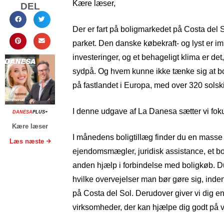
Kære læser,
DEL
Der er fart på boligmarkedet på Costa del S
parket. Den danske købekraft- og lyst er i
investeringer, og et behageligt klima er det
sydpå. Og hvem kunne ikke tænke sig at bo
på fastlandet i Europa, med over 320 sols
I denne udgave af La Danesa sætter vi fok
DANESA
PLUS+
Kære læser
I månedens boligtillæg finder du en masse ny
Læs næste
ejendomsmægler, juridisk assistance, et bo
anden hjælp i forbindelse med boligkøb. Du 
hvilke overvejelser man bør gøre sig, inden
på Costa del Sol. Derudover giver vi dig e
virksomheder, der kan hjælpe dig godt på v