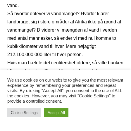
vand.
Så hvorfor oplever vi vandmangel? Hvorfor klarer
landbruget sig i store områder af Afrika ikke på grund af
vandmangel? Dividerer vi mængden af vand i verden
med antal mennesker, så ender vi med nul komma to
kubikkilometer vand til hver. Mere nøjagtigt
212.100.000.000 liter til hver person.
Hvis man hældte det i enlitersbeholdere, så ville bunken
blive omkring ti millioner kilometer høj – det er
seksogtyve gange afstanden til månen. Med et fornuftigt
We use cookies on our website to give you the most relevant
experience by remembering your preferences and repeat
antaget forbrug på fem liter per person per dag, ville
visits. By clicking “Accept All”, you consent to the use of ALL
vandet i verden vare i 116.219.178 år. Og det er med
the cookies. However, you may visit "Cookie Settings" to
provide a controlled consent.
formodningen om, at vi opbruger vandet permanent. I
praksis vil meget af det vand, vi forbruger, kunne
Cookie Settings
Accept All
genanvendes i fremtiden.
Det hele er naturligvis mere kompliceret, end dette enkle