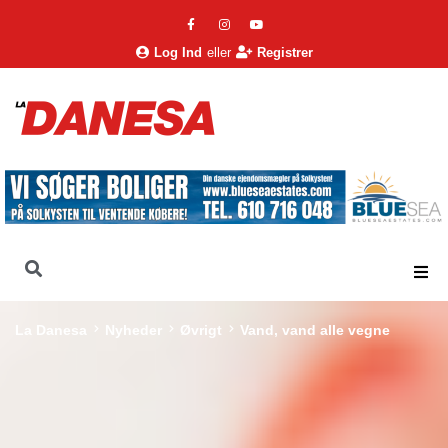
Log Ind
eller
Registrer
La Danesa
Nyheder
Øvrigt
Vand, vand alle vegne