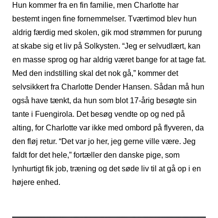
Hun kommer fra en fin familie, men Charlotte har
bestemt ingen fine fornemmelser. Tværtimod blev hun
aldrig færdig med skolen, gik mod strømmen for purung
at skabe sig et liv på Solkysten. “Jeg er selvudlært, kan
en masse sprog og har aldrig været bange for at tage fat.
Med den indstilling skal det nok gå,” kommer det
selvsikkert fra Charlotte Dender Hansen. Sådan må hun
også have tænkt, da hun som blot 17-årig besøgte sin
tante i Fuengirola. Det besøg vendte op og ned på
alting, for Charlotte var ikke med ombord på flyveren, da
den fløj retur. “Det var jo her, jeg gerne ville være. Jeg
faldt for det hele,” fortæller den danske pige, som
lynhurtigt fik job, træning og det søde liv til at gå op i en
højere enhed.