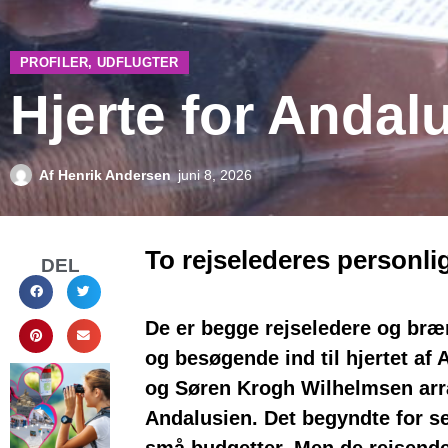
PROFILER
,
UDFLUGTER
Hjerte for Andal
Af
Henrik Andersen
juni 8, 2026
To rejselederes personli
DEL
De er begge rejseledere og bræ
og besøgende ind til hjertet af
og Søren Krogh Wilhelmsen arran
Andalusien. Det begyndte for s