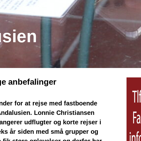
usien
ge anbefalinger
nder for at rejse med fastboende
 Andalusien. Lonnie Christiansen
gerer udflugter og korte rejser i
eks år siden med små grupper og