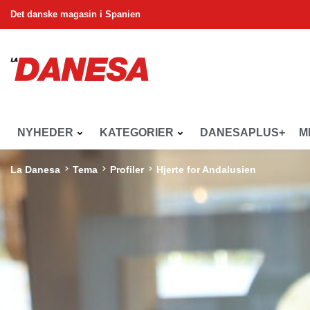
Det danske magasin i Spanien
NYHEDER
KATEGORIER
DANESAPLUS+
M
La Danesa
Tema
Profiler
Hjerte for Andalusien