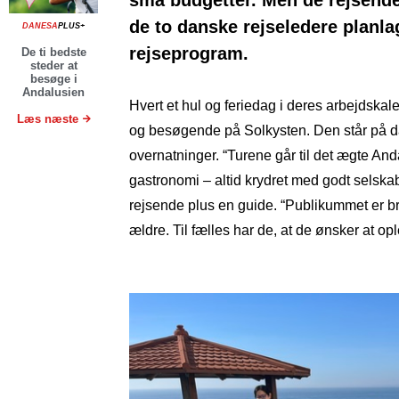
små budgetter. Men de rejsende 
de to danske rejseledere planlag
DANESA
PLUS+
rejseprogram.
De ti bedste
steder at
besøge i
Andalusien
Hvert et hul og feriedag i deres arbejdskale
Læs næste
og besøgende på Solkysten. Den står på dag
overnatninger. “Turene går til det ægte And
gastronomi – altid krydret med godt selskab,
rejsende plus en guide. “Publikummet er bred
ældre. Til fælles har de, at de ønsker at opl