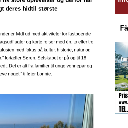
fik store oplevelser og derfor har
t deres hidtil største
nder er fyldt ud med aktiviteter for fastboende
sudflugter og korte rejser med én, to eller tre
alusien med fokus på kultur, historie, natur og
” fortæller Søren. Selskabet er på op til 18
t. Det er alt fra familier til unge vennepar og
eve noget,” tilføjer Lonnie.