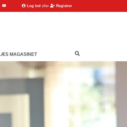
Log Ind
eller
Registrer
LÆS MAGASINET