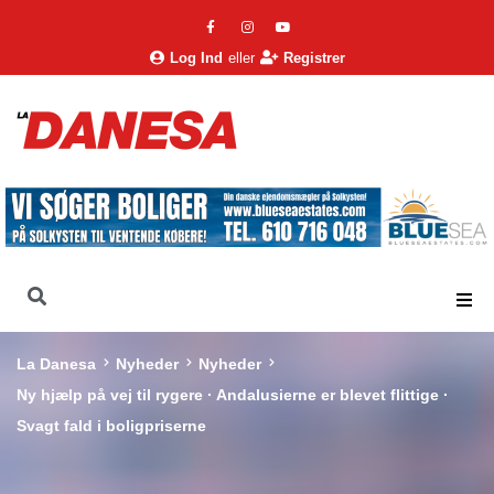
Log Ind
eller
Registrer
La Danesa
Nyheder
Nyheder
Ny hjælp på vej til rygere · Andalusierne er blevet flittige ·
Svagt fald i boligpriserne