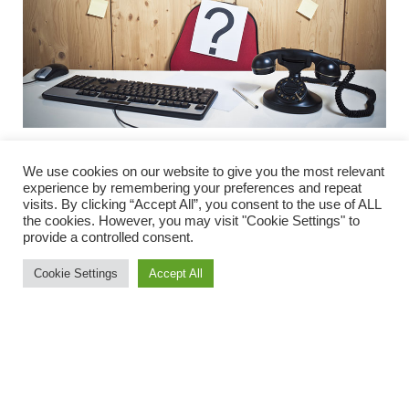
We use cookies on our website to give you the most relevant
Ofte har andalusierne måtte høre på, at de er dovne.
experience by remembering your preferences and repeat
Men nu fortæller en omfattende undersøgelse fra
visits. By clicking “Accept All”, you consent to the use of ALL
the cookies. However, you may visit "Cookie Settings" to
Stansted Research noget helt andet. Det internationale
provide a controlled consent.
analyseinstitut er nemlig kommet frem til, at
Cookie Settings
Accept All
andalusierne kun har et fravær på 4,8 procent på deres
arbejdsplads. På landsplan er det kun lønmodtagerne
på De Baleariske Øer og Rioja-provinsen, som har et
mindre fravær. De største fravær på arbejdspladserne
skal findes i Baskerlandet, Madrid og Catalonien, hvilket
unægtelig kommer bag på mange. Undersøgelsen siger