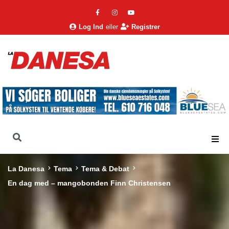
Log Ind
eller
Registrer
La Danesa
Tema
Tema & Debat
En dag med – mangobonden Finn Christensen