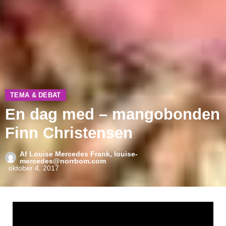
TEMA & DEBAT
En dag med – mangobonden
Finn Christensen
Af
Louise Mercedes Frank, louise-
mercedes@norrbom.com
oktober 4, 2017