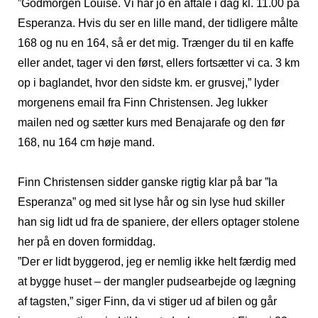
”Godmorgen Louise. Vi har jo en aftale i dag kl. 11.00 på
Esperanza. Hvis du ser en lille mand, der tidligere målte
168 og nu en 164, så er det mig. Trænger du til en kaffe
eller andet, tager vi den først, ellers fortsætter vi ca. 3 km
op i baglandet, hvor den sidste km. er grusvej,” lyder
morgenens email fra Finn Christensen. Jeg lukker
mailen ned og sætter kurs med Benajarafe og den før
168, nu 164 cm høje mand.
Finn Christensen sidder ganske rigtig klar på bar ”la
Esperanza” og med sit lyse hår og sin lyse hud skiller
han sig lidt ud fra de spaniere, der ellers optager stolene
her på en doven formiddag.
”Der er lidt byggerod, jeg er nemlig ikke helt færdig med
at bygge huset – der mangler pudsearbejde og lægning
af tagsten,” siger Finn, da vi stiger ud af bilen og går