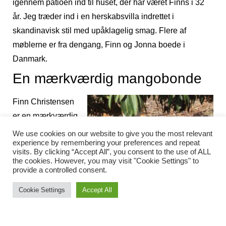
igennem patioen ind til huset, der har været Finns i 32
år. Jeg træder ind i en herskabsvilla indrettet i
skandinavisk stil med upåklagelig smag. Flere af
møblerne er fra dengang, Finn og Jonna boede i
Danmark.
En mærkværdig mangobonde
Finn Christensen
er en mærkværdig
mand af flere
We use cookies on our website to give you the most relevant
experience by remembering your preferences and repeat
årsager. Til at starte
visits. By clicking “Accept All”, you consent to the use of ALL
med er han en
the cookies. However, you may visit "Cookie Settings" to
provide a controlled consent.
dansk mango- og
avocadobonde,
Cookie Settings
Accept All
men det er ikke det
eneste. I 1981