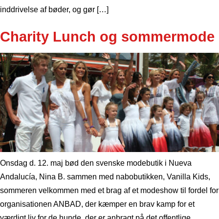
inddrivelse af bøder, og gør […]
Charity Lunch og sommermode
Onsdag d. 12. maj bød den svenske modebutik i Nueva
Andalucía, Nina B. sammen med nabobutikken, Vanilla Kids,
sommeren velkommen med et brag af et modeshow til fordel for
organisationen ANBAD, der kæmper en brav kamp for et
værdigt liv for de hunde, der er anbragt på det offentlige