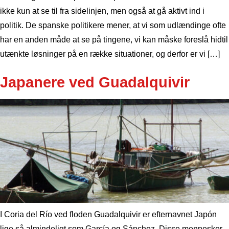
ikke kun at se til fra sidelinjen, men også at gå aktivt ind i
politik. De spanske politikere mener, at vi som udlændinge ofte
har en anden måde at se på tingene, vi kan måske foreslå hidtil
utænkte løsninger på en række situationer, og derfor er vi […]
Japanere ved Guadalquivir
I Coria del Río ved floden Guadalquivir er efternavnet Japón
lige så almindeligt som García og Sánchez. Disse mennesker