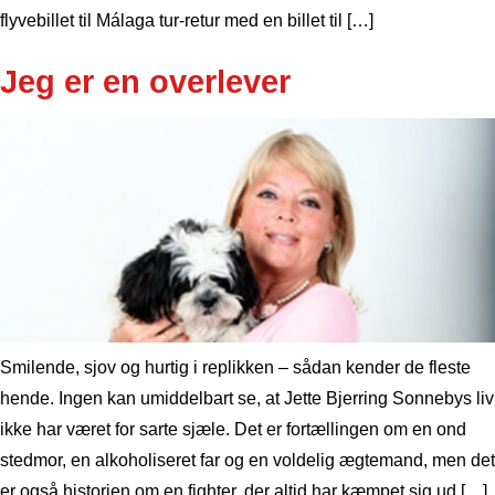
flyvebillet til Málaga tur-retur med en billet til […]
Jeg er en overlever
Smilende, sjov og hurtig i replikken – sådan kender de fleste
hende. Ingen kan umiddelbart se, at Jette Bjerring Sonnebys liv
ikke har været for sarte sjæle. Det er fortællingen om en ond
stedmor, en alkoholiseret far og en voldelig ægtemand, men det
er også historien om en fighter, der altid har kæmpet sig ud […]