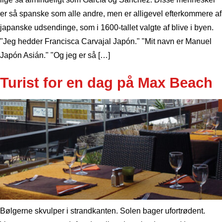
er så spanske som alle andre, men er alligevel efterkommere af
japanske udsendinge, som i 1600-tallet valgte af blive i byen.
"Jeg hedder Francisca Carvajal Japón." "Mit navn er Manuel
Japón Asián." "Og jeg er så […]
Turist for en dag på Max Beach
Bølgerne skvulper i strandkanten. Solen bager ufortrødent.