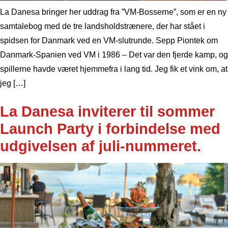
La Danesa bringer her uddrag fra ”VM-Bosserne”, som er en ny
samtalebog med de tre landsholdstrænere, der har stået i
spidsen for Danmark ved en VM-slutrunde. Sepp Piontek om
Danmark-Spanien ved VM i 1986 – Det var den fjerde kamp, og
spillerne havde været hjemmefra i lang tid. Jeg fik et vink om, at
jeg […]
La Danesa inviterer til sommer
Launch Party i forbindelse med
udgivelsen af juli-nummeret.