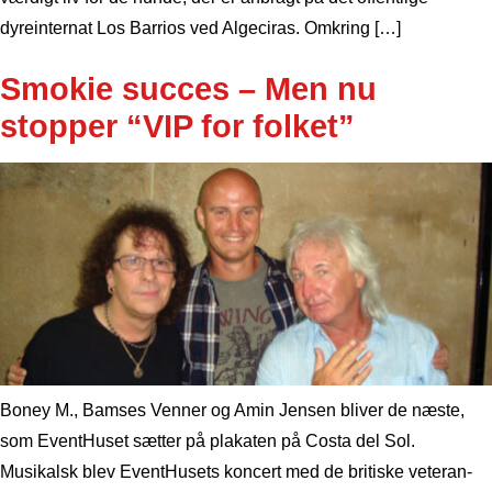
dyreinternat Los Barrios ved Algeciras. Omkring […]
Smokie succes – Men nu
stopper “VIP for folket”
Boney M., Bamses Venner og Amin Jensen bliver de næste,
som EventHuset sætter på plakaten på Costa del Sol.
Musikalsk blev EventHusets koncert med de britiske veteran-