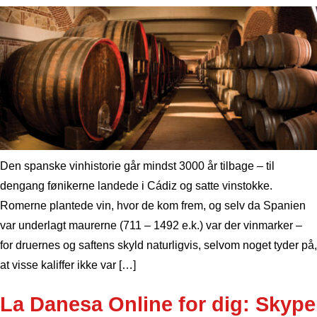
Den spanske vinhistorie går mindst 3000 år tilbage – til
dengang fønikerne landede i Cádiz og satte vinstokke.
Romerne plantede vin, hvor de kom frem, og selv da Spanien
var underlagt maurerne (711 – 1492 e.k.) var der vinmarker –
for druernes og saftens skyld naturligvis, selvom noget tyder på,
at visse kaliffer ikke var […]
La Danesa Online for dig: Skype