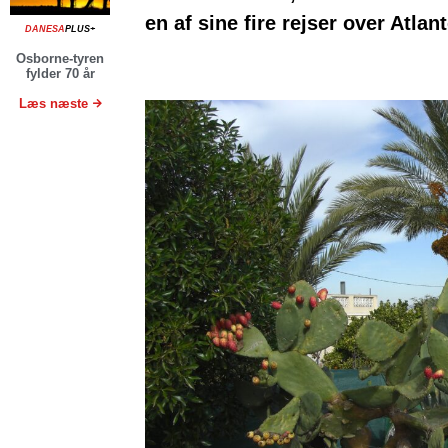
en af sine fire rejser over Atlan
DANESA
PLUS+
Osborne-tyren
fylder 70 år
Læs næste