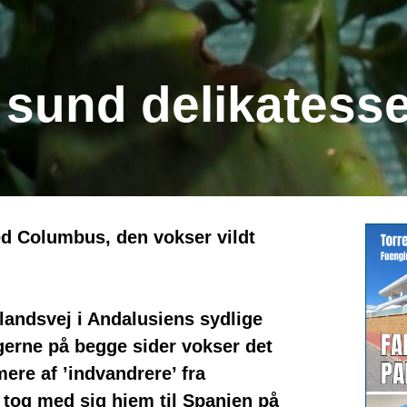
 sund delikatess
d Columbus, den vokser vildt
dlandsvej i Andalusiens sydlige
ngerne på begge sider vokser det
ere af ’indvandrere’ fra
og med sig hjem til Spanien på