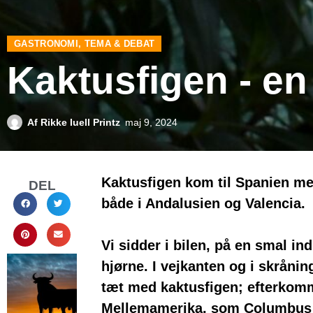
GASTRONOMI
,
TEMA & DEBAT
Kaktusfigen - en
Af
Rikke Iuell Printz
maj 9, 2024
Kaktusfigen kom til Spanien me
DEL
både i Andalusien og Valencia.
Vi sidder i bilen, på en smal in
hjørne. I vejkanten og i skråni
tæt med kaktusfigen; efterkomm
Mellemamerika, som Columbus t