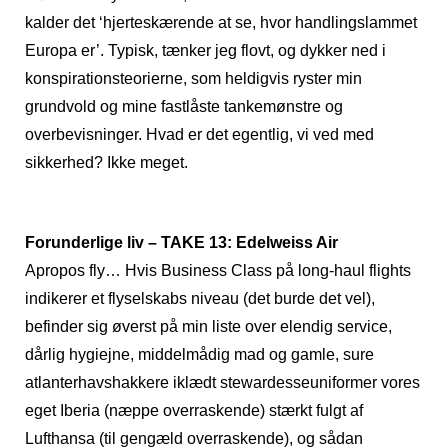
kalder det ‘hjerteskærende at se, hvor handlingslammet
Europa er’. Typisk, tænker jeg flovt, og dykker ned i
konspirationsteorierne, som heldigvis ryster min
grundvold og mine fastlåste tankemønstre og
overbevisninger. Hvad er det egentlig, vi ved med
sikkerhed? Ikke meget.
Forunderlige liv – TAKE 13: Edelweiss Air
Apropos fly… Hvis Business Class på long-haul flights
indikerer et flyselskabs niveau (det burde det vel),
befinder sig øverst på min liste over elendig service,
dårlig hygiejne, middelmådig mad og gamle, sure
atlanterhavshakkere iklædt stewardesseuniformer vores
eget Iberia (næppe overraskende) stærkt fulgt af
Lufthansa (til gengæld overraskende), og sådan