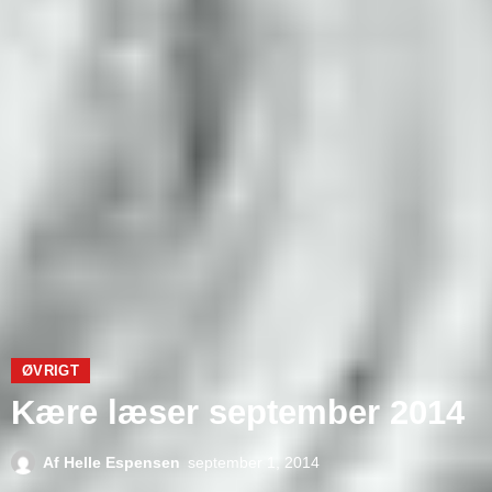
ØVRIGT
Kære læser september 2014
Af
Helle Espensen
september 1, 2014