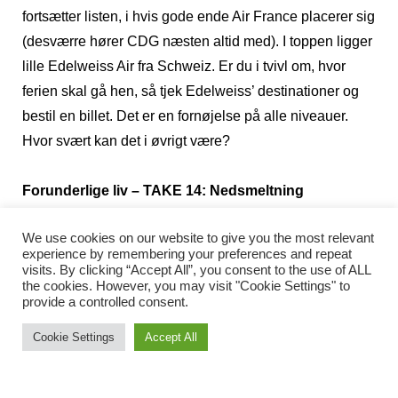
fortsætter listen, i hvis gode ende Air France placerer sig
(desværre hører CDG næsten altid med). I toppen ligger
lille Edelweiss Air fra Schweiz. Er du i tvivl om, hvor
ferien skal gå hen, så tjek Edelweiss’ destinationer og
bestil en billet. Det er en fornøjelse på alle niveauer.
Hvor svært kan det i øvrigt være?
Forunderlige liv – TAKE 14: Nedsmeltning
Nogle hader jøderne, mens andre vil have jævnet
We use cookies on our website to give you the most relevant
Palæstina med jorden én gang for alle. En krig, der bare
experience by remembering your preferences and repeat
fortsætter og fortsætter for af og til at blive afløst af en
visits. By clicking “Accept All”, you consent to the use of ALL
the cookies. However, you may visit "Cookie Settings" to
anden på avisernes forsider; Syrien, scary IS – og helt
provide a controlled consent.
gale Boko Haram i Nigeria. Hvorfor er det lige, at jeg
Cookie Settings
Accept All
ikke kan forstå, at folk som Ahmed Akkari render rundt
under PET-beskyttelse på Grønland? Hvorfor tager han
og alle de andre muslimer, som lader os tro, at de er