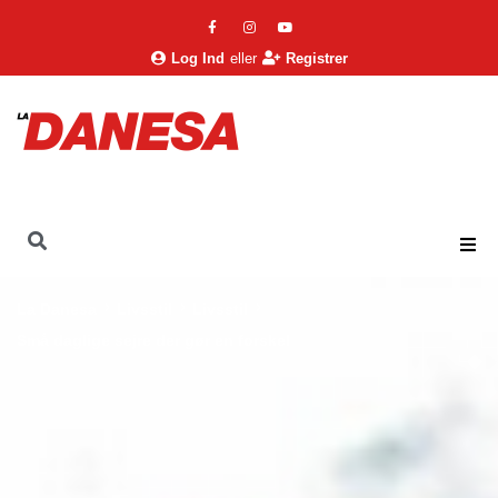
Log Ind
eller
Registrer
La Danesa
Livsstil
Livsstil
Små daglige sejre der gør en forskel