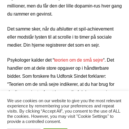
millioner, men du får den der lille dopamin-rus hver gang
du rammer en gevinst.
Det samme sker, når du afslutter et spil-achievement
eller modstår lysten til at scrolle i to timer på sociale
medier. Din hjerne registrerer det som en sejr.
Psykologer kalder det “
teorien om de små sejre
“. Det
handler om at dele store opgaver op i håndterbare
bidder. Som forskere fra Udforsk Sindet forklarer:
“Teorien om de små sejre indikerer, at du har brug for
daglige gevinster for at bevare din følelsesmæssige
sundhed.”
We use cookies on our website to give you the most relevant
experience by remembering your preferences and repeat
visits. By clicking “Accept All”, you consent to the use of ALL
Det giver mening. Store mål kan virke overvældende.
the cookies. However, you may visit "Cookie Settings" to
provide a controlled consent.
Små mål? Dem kan du klare i dag.