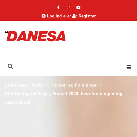
Log Ind
eller
Registrer
La Danesa
Kultur
Klubber og Foreninger
AHN Fuengirola/Mijas, Foråret 2026, hvor foreningen tog
næste skridt