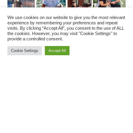
We use cookies on our website to give you the most relevant
experience by remembering your preferences and repeat
visits. By clicking “Accept All”, you consent to the use of ALL
the cookies. However, you may visit "Cookie Settings" to
provide a controlled consent.
Cookie Settings
Accept All
Padel, flere turneringer og temadage
Padel er ikke blot vokset – den er blevet fornyet. I løbet
af foråret blev der introduceret temadage, mixspil og
større fokus på turneringer. Det har skabt variation og
gjort, at endnu flere har turdet prøve sporten.
Boule, hyggeligt samvær og nye sociale indslag
Boulebanerne har været et naturligt samlingspunkt i
foråret. Foreningen har indført nye rutiner og sociale