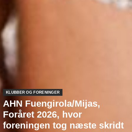
KLUBBER OG FORENINGER
AHN Fuengirola/Mijas,
Foråret 2026, hvor
foreningen tog næste skridt