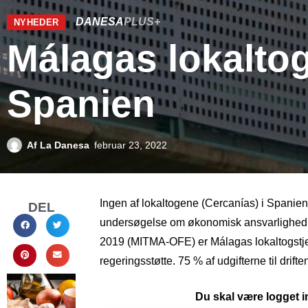
DANESA
PLUS+
NYHEDER
Málagas lokaltog
Spanien
Af
La Danesa
februar 23, 2022
Ingen af ​​lokaltogene (Cercanías) i Spanie
DEL
undersøgelse om økonomisk ansvarlighed (
2019 (MITMA-OFE) er Málagas lokaltogstjen
regeringsstøtte. 75 % af udgifterne til drift
Du skal være logget in