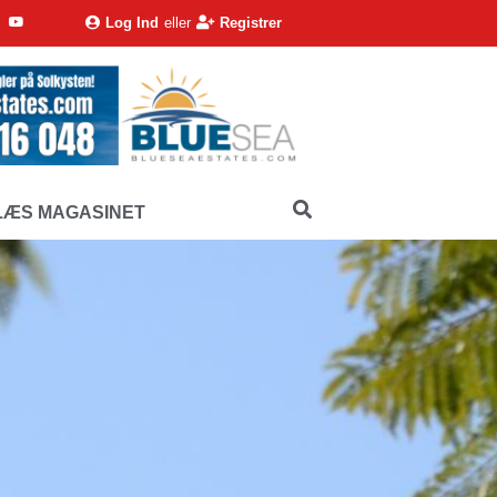
Log Ind
eller
Registrer
LÆS MAGASINET