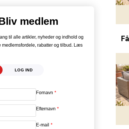
Bliv medlem
g til alle artikler, nyheder og indhold og
 medlemsfordele, rabatter og tilbud. Læs
LOG IND
Fornavn
E-mail
*
Efternavn
Adgangskode
*
E-mail
*