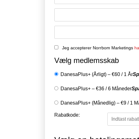
Jeg accepterer Norrbom Marketings
ha
Vælg medlemsskab
DanesaPlus+ (Årligt)
–
€
60
/
1 År
Sp
DanesaPlus+
–
€
36
/
6 Måneder
Sp
DanesaPlus+ (Månedlig)
–
€
9
/
1 M
Rabatkode: