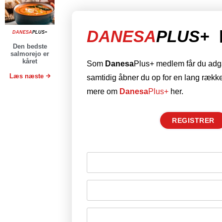
DANESA
PLUS+
DANESA
PLUS+
Den bedste
salmorejo er
kåret
Som
Danesa
Plus+ medlem får du adgan
Læs næste
samtidig åbner du op for en lang række
mere om
Danesa
Plus+
her.
REGISTRER
Husk mig