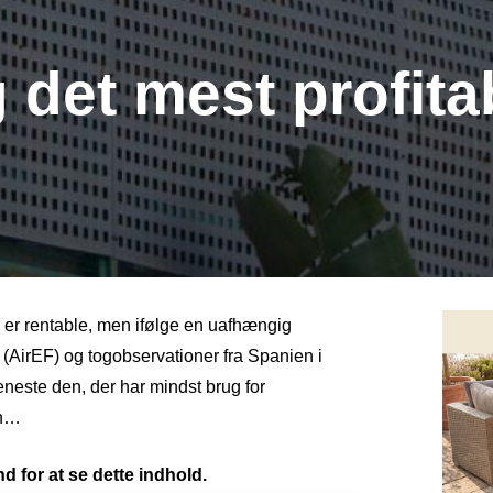
 det mest profitab
n er rentable, men ifølge en uafhængig
AirEF) og togobservationer fra Spanien i
este den, der har mindst brug for
en…
d for at se dette indhold.