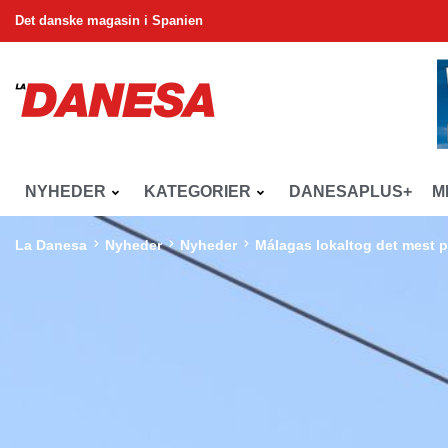
Det danske magasin i Spanien
NYHEDER
KATEGORIER
DANESAPLUS+
M
La Danesa
Nyheder
Nyheder
Málagas lokaltog det mest p