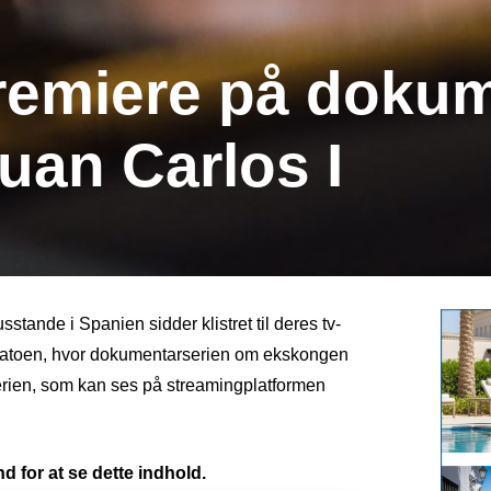
premiere på doku
an Carlos I
tande i Spanien sidder klistret til deres tv-
 datoen, hvor dokumentarserien om ekskongen
erien, som kan ses på streamingplatformen
d for at se dette indhold.