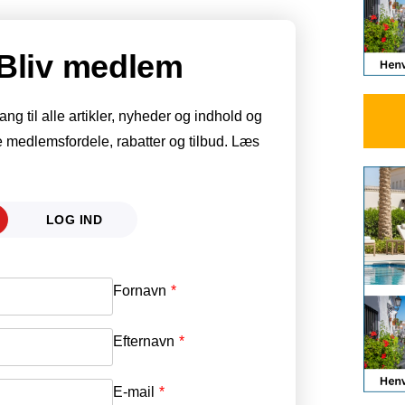
Bliv medlem
g til alle artikler, nyheder og indhold og
 medlemsfordele, rabatter og tilbud. Læs
LOG IND
Fornavn
E-mail
*
Efternavn
Adgangskode
*
E-mail
*