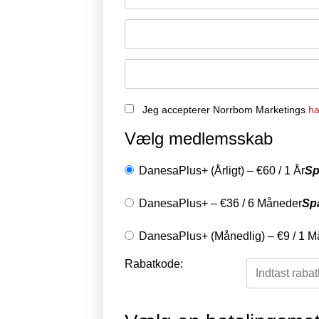
Jeg accepterer Norrbom Marketings
ha
Vælg medlemsskab
DanesaPlus+ (Årligt)
–
€
60
/
1 År
Sp
DanesaPlus+
–
€
36
/
6 Måneder
Sp
DanesaPlus+ (Månedlig)
–
€
9
/
1 M
Rabatkode: