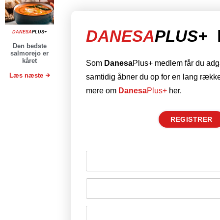
DANESA
PLUS+
DANESA
PLUS+
Den bedste
salmorejo er
kåret
Som
Danesa
Plus+ medlem får du adgan
Læs næste
samtidig åbner du op for en lang række
mere om
Danesa
Plus+
her.
REGISTRER
Husk mig