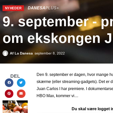
DANESA
PLUS+
NYHEDER
9. september - 
om ekskongen Ju
Af
La Danesa
september 8, 2022
Den 9. september er dagen, hvor mange huss
DEL
skærme (eller streaming-gadgets). Det er
Juan Carlos I har premiere. I dokumentars
HBO Max, kommer vi…
Du skal være logget in