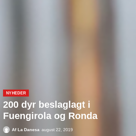
NYHEDER
200 dyr beslaglagt i
Fuengirola og Ronda
Af
La Danesa
august 22, 2019