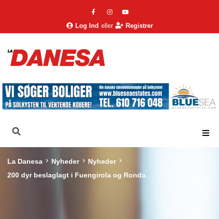
Log Ind
eller
Registrer
La Danesa
Nyheder
Nyheder
200 dyr beslaglagt i Fuengirola og Ronda