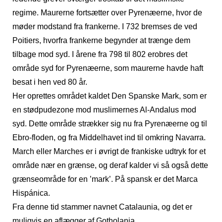
regime. Maurerne fortsætter over Pyrenæerne, hvor de
møder modstand fra frankerne. I 732 bremses de ved
Poitiers, hvorfra frankerne begynder at trænge dem
tilbage mod syd. I årene fra 798 til 802 erobres det
område syd for Pyrenæerne, som maurerne havde haft
besat i hen ved 80 år.
Her oprettes området kaldet Den Spanske Mark, som er
en stødpudezone mod muslimernes Al-Andalus mod
syd. Dette område strækker sig nu fra Pyrenæerne og til
Ebro-floden, og fra Middelhavet ind til omkring Navarra.
March eller Marches er i øvrigt de frankiske udtryk for et
område nær en grænse, og deraf kalder vi så også dette
grænseområde for en ’mark’. På spansk er det Marca
Hispánica.
Fra denne tid stammer navnet Catalaunia, og det er
muligvis en aflægger af Gotholania.