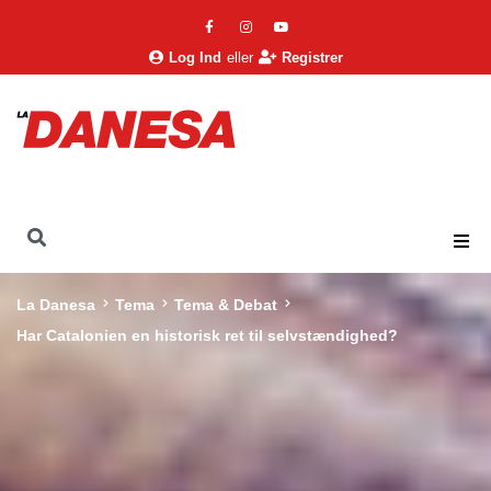
Log Ind
eller
Registrer
La Danesa
Tema
Tema & Debat
Har Catalonien en historisk ret til selvstændighed?