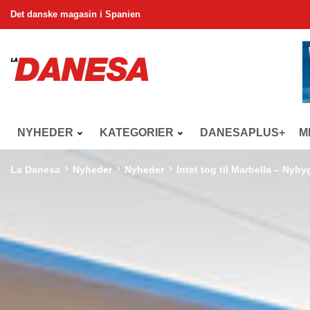
Det danske magasin i Spanien
NYHEDER
KATEGORIER
DANESAPLUS+
M
La Danesa
Nyheder
Nyheder
Intet tog til Marbella – Nyby