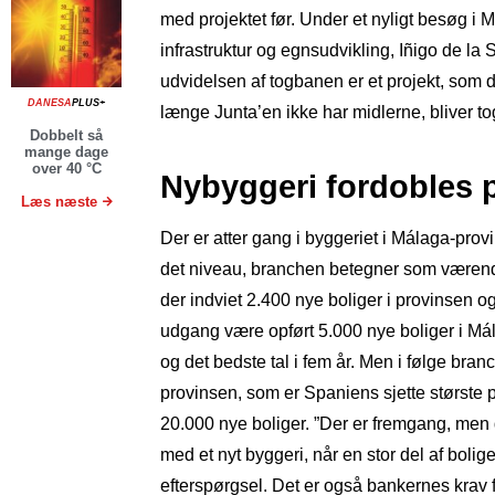
med projektet før. Under et nyligt besøg i 
infrastruktur og egnsudvikling, Iñigo de la Se
udvidelsen af togbanen er et projekt, som de
DANESA
PLUS+
længe Junta’en ikke har midlerne, bliver to
Dobbelt så
mange dage
over 40 °C
Nybyggeri fordobles p
Læs næste
Der er atter gang i byggeriet i Málaga-provi
det niveau, branchen betegner som værende
der indviet 2.400 nye boliger i provinsen og
udgang være opført 5.000 nye boliger i Málag
og det bedste tal i fem år. Men i følge br
provinsen, som er Spaniens sjette største p
20.000 nye boliger. ”Der er fremgang, men 
med et nyt byggeri, når en stor del af bolig
efterspørgsel. Det er også bankernes krav fo