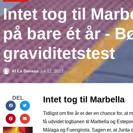
Intet tog til Mar
på bare ét år - Bø
graviditetstest
Af
La Danesa
juli 12, 2017
DEL
Intet tog til Marbella
Tidligst om fire år er der en chance for, a
få udvidet togbanen til Marbella og Estepo
Málaga og Fuengirola. Sagen er, at Junta de