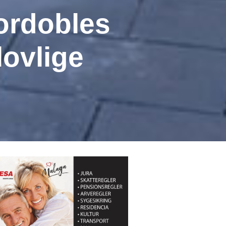
fordobles
lovlige