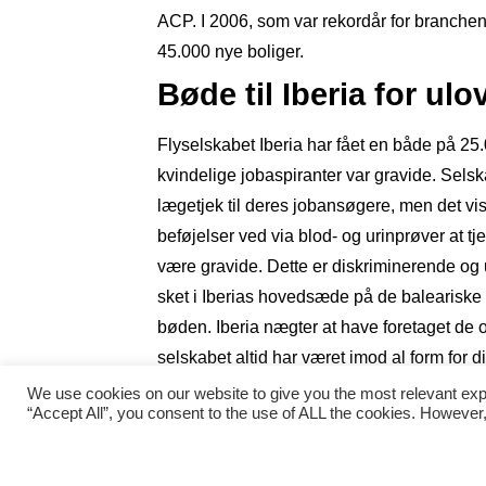
ACP. I 2006, som var rekordår for branchen
45.000 nye boliger.
Bøde til Iberia for ulo
Flyselskabet Iberia har fået en både på 25.
kvindelige jobaspiranter var gravide. Selskab
lægetjek til deres jobansøgere, men det vis
beføjelser ved via blod- og urinprøver at t
være gravide. Dette er diskriminerende og
sket i Iberias hovedsæde på de baleariske ø
bøden. Iberia nægter at have foretaget de o
selskabet altid har været imod al form for 
kvindelige ansatte på 46 procent af arbejd
We use cookies on our website to give you the most relevant exp
“Accept All”, you consent to the use of ALL the cookies. However,
La Danesa