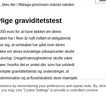
, blev der i Málaga-provinsen indviet næsten
vlige graviditetstest
000 euro for at have tjekket om deres
et har i flere år haft indført et obligatorisk
er sig, at selskabet har gået over deres
jekke om deres kvindelige jobaspiranter skulle
 ulovligt. Uregelmæssighederne skulle være
er, hvorfor det er amtet dér, som har udstedt
mtalte graviditetstests og understreger, at
diskrimination og at flyselskabets store mængde
sstyrken er det bedste eksempel herpå.
erience by remembering your preferences and repeat visits. By click
 you may visit "Cookie Settings" to provide a controlled consent.