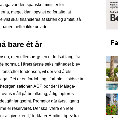
Málaga var den spanske minister for
rna, meget klar i spyttet og fortalte, at
lvist skal finansieres af staten og amtet, så
gbanen heller ikke udvidet.
å bare ét år
nsen, men efterspørgslen er fortsat langt fra
 normalt. I årets første seks måneder blev
 fortsætter tendensen, vil der ved årets
a. Det er en fordobling i forhold til sidste år
ancheorganisationen ACP bør der i Málaga-
rovins målt på befolkning, årligt opføres
det går langsomt. Promotor går først i gang
erne er reserveret. Der skal være en reel
r at give kredit,” forklarer Emilio López fra