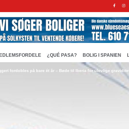
EDLEMSFORDELE
¿QUÉ PASA?
BOLIG I SPANIEN
ggeri fordobles på bare ét år – Bøde til Iberia for ulovlige gravidite