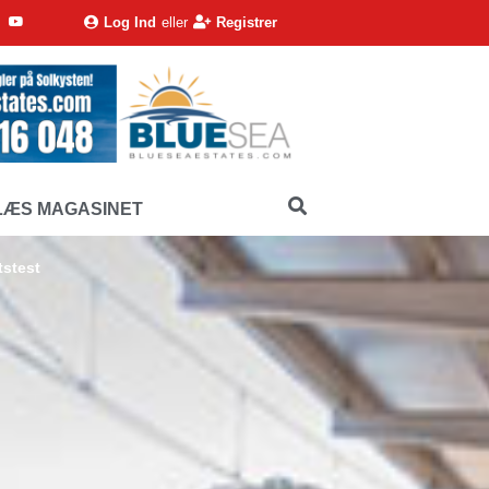
Log Ind
eller
Registrer
LÆS MAGASINET
tstest