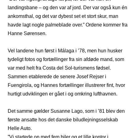
landingsbane – og den var af jord. Der var også kun én
ankomsthal, og det var dybest set et stort skur, man
havde lagt nogle palmeblade over.” Ordene kommer fra
Hanne Sørensen.
Vel landene hun først i Málaga i ’78, men hun husker
tydeligt fotos og fortællinger fra sin afdøde mand, som
var med helt fra Costa del Sol-turismens fødsel.
Sammen etablerede de senere Josef Rejser i
Fuengirola, og Hannes fortællinger illustrerer fint, hvor
hurtigt udviklingen er gået i og omkring lufthavnen.
Det samme gælder Susanne Lago, som i ’81 blev den
første ansatte hos det danske biludlejningsselskab
Helle Auto.
”Vi startede op med fem biler og et lille kontor i