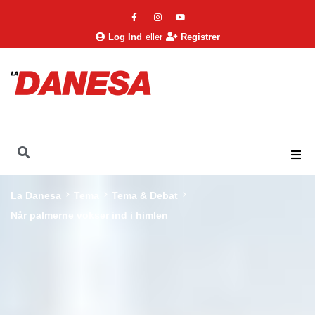
Log Ind
eller
Registrer
La Danesa
Tema
Tema & Debat
Når palmerne vokser ind i himlen