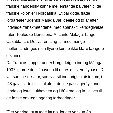
franske handelsfly kunne mellemlande på vejen til de
franske kolonier i Nordafrika. Et par gode, flade
jordarealer udenfor Málaga var ideelle og to år efter
indviede franskmændene, med spansk tilkendegivelse,
ruten Toulouse-Barcelona-Alicante-Málaga-Tanger-
Casablanca. Det var en lang tur med mange
mellemlandinger, men flyene kunne ikke klare længere
distancer.
Da Francos tropper under borgerkrigen indtog Málaga i
1937, gjorde de lufthavnen til deres militære flybase. Det
var samme diktator, som via sit indenrigsministerium, i
’48 gav tilladelse til, at almindelige passagerfly kunne
lande og lette i lufthavnen og i 60’erne tog initiativet til
de første omlægninger og forbedringer.
”Der var rigeligt at tage fat på, for der var kun én