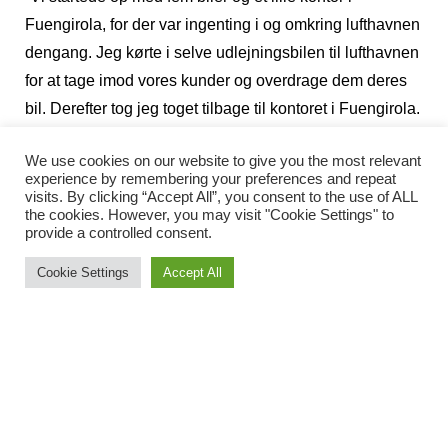
Fuengirola, for der var ingenting i og omkring lufthavnen
dengang. Jeg kørte i selve udlejningsbilen til lufthavnen
for at tage imod vores kunder og overdrage dem deres
bil. Derefter tog jeg toget tilbage til kontoret i Fuengirola.
Tingene tog sin tid dengang. Det kunne let tage en halv
We use cookies on our website to give you the most relevant
arbejdsdag, at få én bil på gaden,” fortæller Susanne
experience by remembering your preferences and repeat
med et smil.
visits. By clicking “Accept All”, you consent to the use of ALL
the cookies. However, you may visit "Cookie Settings" to
Hun husker også tydeligt, hvordan det gik for sig, når
provide a controlled consent.
kunderne skulle retur til lufthavnen.
Cookie Settings
Accept All
”Dengang var der kun én vej til lufthavnen, og det var
den ensporede kystvej. Det hændte, der opstod lange
køer, så for ikke at komme for sent til kundernes fly måtte
vi tage turen ad gedestierne. Vores gæster kom ud for
lidt af hvert dengang.”
Et par år senere fik det lille selskab lavet en aftale med