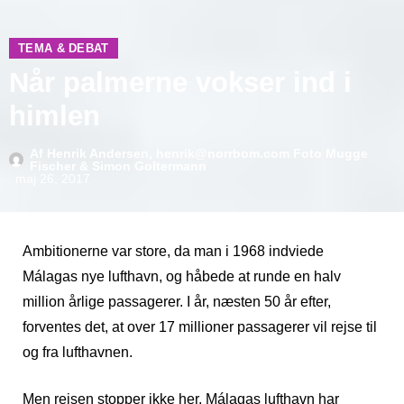
TEMA & DEBAT
Når palmerne vokser ind i
himlen
Af
Henrik Andersen, henrik@norrbom.com Foto Mugge
Fischer & Simon Goltermann
maj 26, 2017
Ambitionerne var store, da man i 1968 indviede
Málagas nye lufthavn, og håbede at runde en halv
million årlige passagerer. I år, næsten 50 år efter,
forventes det, at over 17 millioner passagerer vil rejse til
og fra lufthavnen.
Men rejsen stopper ikke her. Málagas lufthavn har