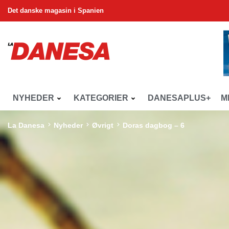
Det danske magasin i Spanien
NYHEDER
KATEGORIER
DANESAPLUS+
M
La Danesa
Nyheder
Øvrigt
Doras dagbog – 6