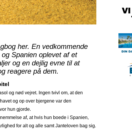
 dagbog her. En vedkommende
 og Spanien oplevet af et
r og en dejlig evne til at
og reagere på dem.
itel
ol og nød vejret. Ingen tvivl om, at den
 havet og op over bjergene var den
hvor hun gjorde.
nemmelse af, at hvis hun boede i Spanien,
ighed for alt og alle samt Janteloven bag sig.