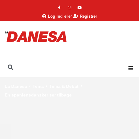
Log Ind
eller
Registrer
La Danesa
Tema
Tema & Debat
En spaniensdansker ser tilbage