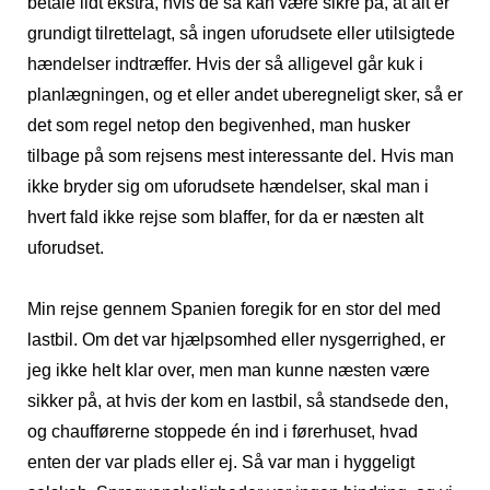
betale lidt ekstra, hvis de så kan være sikre på, at alt er
grundigt tilrettelagt, så ingen uforudsete eller utilsigtede
hændelser indtræffer. Hvis der så alligevel går kuk i
planlægningen, og et eller andet uberegneligt sker, så er
det som regel netop den begivenhed, man husker
tilbage på som rejsens mest interessante del. Hvis man
ikke bryder sig om uforudsete hændelser, skal man i
hvert fald ikke rejse som blaffer, for da er næsten alt
uforudset.
Min rejse gennem Spanien foregik for en stor del med
lastbil. Om det var hjælpsomhed eller nysgerrighed, er
jeg ikke helt klar over, men man kunne næsten være
sikker på, at hvis der kom en lastbil, så standsede den,
og chaufførerne stoppede én ind i førerhuset, hvad
enten der var plads eller ej. Så var man i hyggeligt