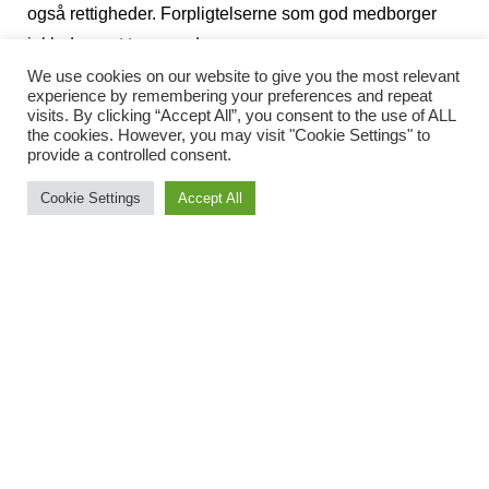
også rettigheder. Forpligtelserne som god medborger
inkluderer at tage medansvar og
involvere sig. Det handler naturligvis ikke om at brokke
We use cookies on our website to give you the most relevant
experience by remembering your preferences and repeat
sig, blot for brokkeriets skyld, og heller ikke om at tvinge
visits. By clicking “Accept All”, you consent to the use of ALL
vores (måske fordums?) danske effektivitet og
the cookies. However, you may visit "Cookie Settings" to
provide a controlled consent.
kontrollerede system ned over hovedet på spanierne.
Nej, det handler mere om, at der faktisk er steder, hvor vi
Cookie Settings
Accept All
borgere kan hjælpe myndighederne på vej til at skabe et
bedre samfund for os alle, spaniere så vel som
udlændinge.
Tidligere konstruktiv brok
Og det kan betale sig at brokke sig. Vi har f.eks. tidligere
anmeldt biler, der var efterladt i urbanisationer og langs
vejene, ligesom vi også overfor myndighederne begræd
de engang så usoignerede rundkørsler, hvor ukrudtet i