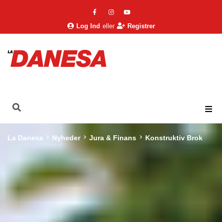
Log Ind
eller
Registrer
La Danesa
Nyheder
Jura & Finans
Konstruktiv Brok