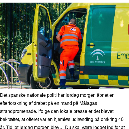
Det spanske nationale politi har lørdag morgen åbnet en
efterforskning af drabet på en mand på Málagas
strandpromenade. Ifølge den lokale presse er det blevet
bekræftet, at offeret var en hjemløs udlænding på omkring 40
år. Tidligt lørdag morgen blev… Du skal være logget ind for at