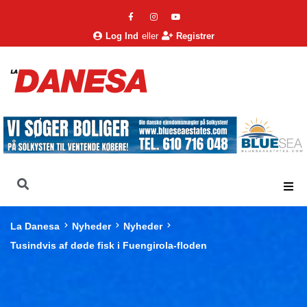
Log Ind
eller
Registrer
La Danesa
Nyheder
Nyheder
Tusindvis af døde fisk i Fuengirola-floden