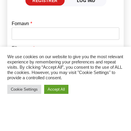
REGISTRER
LOG IND
Fornavn
E-mail
*
Efternavn
Adgangskode
*
We use cookies on our website to give you the most relevant
experience by remembering your preferences and repeat
visits. By clicking “Accept All”, you consent to the use of ALL
Husk mig
E-mail
*
the cookies. However, you may visit "Cookie Settings" to
provide a controlled consent.
Cookie Settings
Accept All
Adgangskode
*
Gentag Adgangskode
*