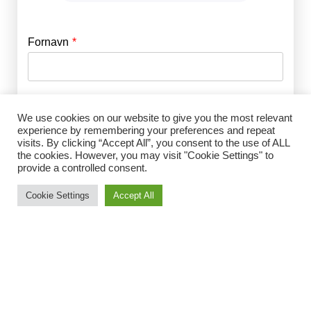
Fornavn
E-mail
*
Efternavn
Adgangskode
*
We use cookies on our website to give you the most relevant
experience by remembering your preferences and repeat
visits. By clicking “Accept All”, you consent to the use of ALL
Husk mig
the cookies. However, you may visit "Cookie Settings" to
E-mail
*
provide a controlled consent.
Cookie Settings
Accept All
Adgangskode
*
Gentag Adgangskode
*