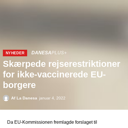
DANESA
PLUS+
NYHEDER
Skærpede rejserestriktioner
for ikke-vaccinerede EU-
borgere
Af
La Danesa
januar 4, 2022
Da EU-Kommissionen fremlagde forslaget til