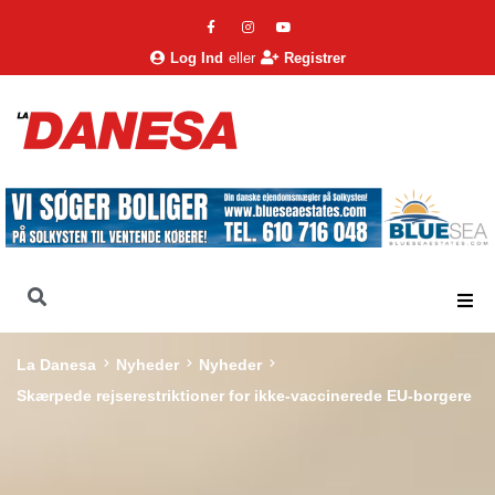
Log Ind
eller
Registrer
La Danesa
Nyheder
Nyheder
Skærpede rejserestriktioner for ikke-vaccinerede EU-borgere