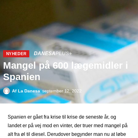
DANESA
PLUS+
NYHEDER
Mangel på 600 lægemidler i
Spanien
Af
La Danesa
september 12, 2022
Spanien er gået fra krise til krise de seneste år, og
landet er på vej mod en vinter, der truer med mangel på
alt fra øl til diesel. Derudover begynder man nu at løbe