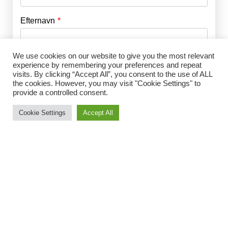
Efternavn
Adgangskode
*
We use cookies on our website to give you the most relevant
Husk mig
E-mail
*
experience by remembering your preferences and repeat
visits. By clicking “Accept All”, you consent to the use of ALL
the cookies. However, you may visit "Cookie Settings" to
provide a controlled consent.
Adgangskode
*
Cookie Settings
Accept All
Gentag Adgangskode
*
Jeg accepterer Norrbom Marketings
handels- og
abonnementsvilkår
*
Vælg medlemsskab