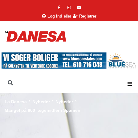
Log Ind
eller
Registrer
La Danesa
Nyheder
Nyheder
Mangel på 600 lægemidler i Spanien