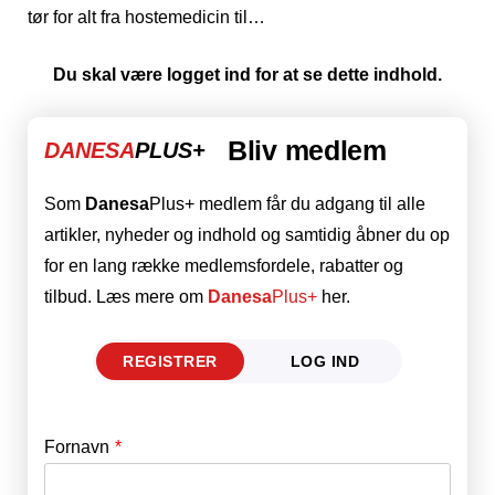
tør for alt fra hostemedicin til…
Du skal være logget ind for at se dette indhold.
Bliv medlem
DANESA
PLUS+
Som
Danesa
Plus+ medlem får du adgang til alle
artikler, nyheder og indhold og samtidig åbner du op
for en lang række medlemsfordele, rabatter og
tilbud. Læs mere om
Danesa
Plus+
her.
REGISTRER
LOG IND
Fornavn
E-mail
*