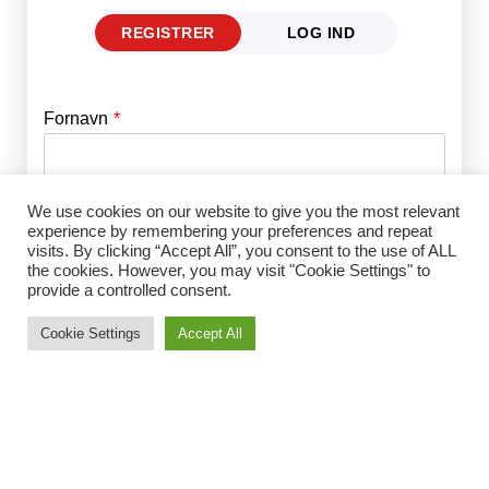
REGISTRER
LOG IND
Fornavn
E-mail
*
Efternavn
Adgangskode
*
We use cookies on our website to give you the most relevant
experience by remembering your preferences and repeat
visits. By clicking “Accept All”, you consent to the use of ALL
the cookies. However, you may visit "Cookie Settings" to
provide a controlled consent.
Husk mig
E-mail
*
Cookie Settings
Accept All
Adgangskode
*
Gentag Adgangskode
*