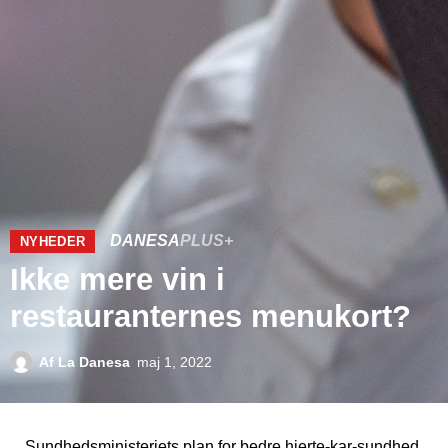
DANESA
PLUS+
NYHEDER
Ikke mere vin i
restauranternes menukort?
Af
La Danesa
maj 1, 2022
Sundhedsministeriets plan for bedre hjerte-kar-sundhed