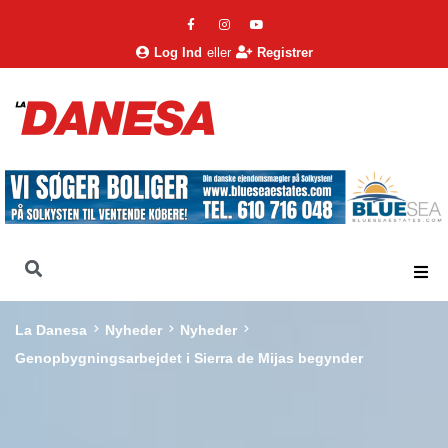
Log Ind
eller
Registrer
La Danesa
Nyheder
Nyheder
Genopbygningsarbejdet i Sierra de Mijas begynder