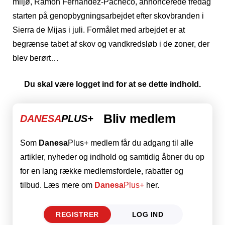
miljø, Ramón Fernández-Pacheco, annoncerede fredag
​​starten på genopbygningsarbejdet efter skovbranden i
Sierra de Mijas i juli. Formålet med arbejdet er at
begrænse tabet af skov og vandkredsløb i de zoner, der
blev berørt…
Du skal være logget ind for at se dette indhold.
Bliv medlem
DANESA
PLUS+
Som
Danesa
Plus+ medlem får du adgang til alle
artikler, nyheder og indhold og samtidig åbner du op
for en lang række medlemsfordele, rabatter og
tilbud. Læs mere om
Danesa
Plus+
her.
REGISTRER
LOG IND