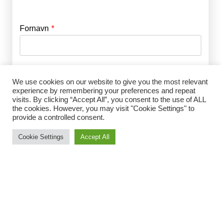
Fornavn
E-mail
*
Efternavn
Adgangskode
*
We use cookies on our website to give you the most relevant
experience by remembering your preferences and repeat
visits. By clicking “Accept All”, you consent to the use of ALL
Husk mig
the cookies. However, you may visit "Cookie Settings" to
E-mail
*
provide a controlled consent.
Cookie Settings
Accept All
Adgangskode
*
Gentag Adgangskode
*