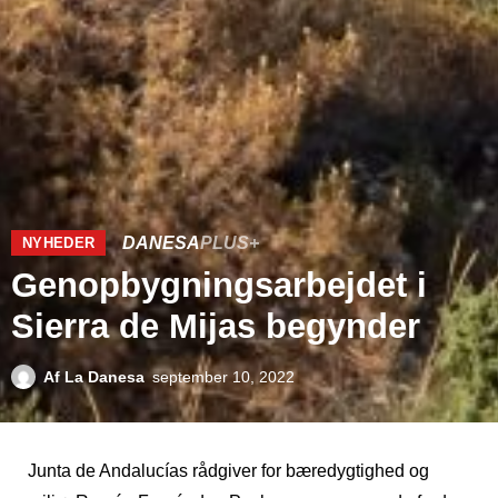
DANESA
PLUS+
NYHEDER
Genopbygningsarbejdet i
Sierra de Mijas begynder
Af
La Danesa
september 10, 2022
Junta de Andalucías rådgiver for bæredygtighed og