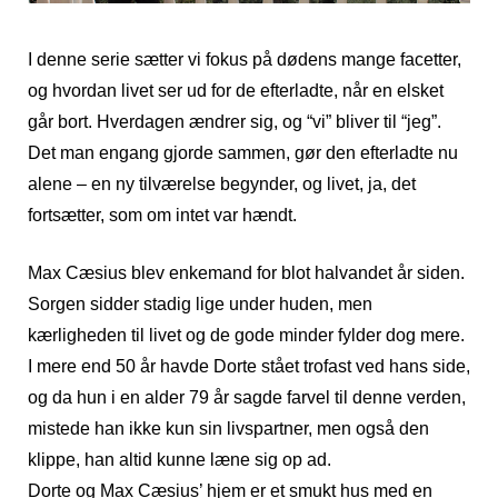
I denne serie sætter vi fokus på dødens mange facetter,
og hvordan livet ser ud for de efterladte, når en elsket
går bort. Hverdagen ændrer sig, og “vi” bliver til “jeg”.
Det man engang gjorde sammen, gør den efterladte nu
alene – en ny tilværelse begynder, og livet, ja, det
fortsætter, som om intet var hændt.
Max Cæsius blev enkemand for blot halvandet år siden.
Sorgen sidder stadig lige under huden, men
kærligheden til livet og de gode minder fylder dog mere.
I mere end 50 år havde Dorte stået trofast ved hans side,
og da hun i en alder 79 år sagde farvel til denne verden,
mistede han ikke kun sin livspartner, men også den
klippe, han altid kunne læne sig op ad.
Dorte og Max Cæsius’ hjem er et smukt hus med en