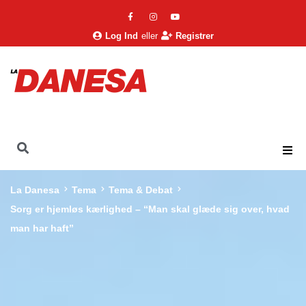
Log Ind
eller
Registrer
La Danesa
Tema
Tema & Debat
Sorg er hjemløs kærlighed – “Man skal glæde sig over, hvad
man har haft”