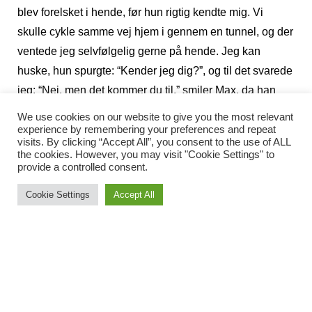
blev forelsket i hende, før hun rigtig kendte mig. Vi
skulle cykle samme vej hjem i gennem en tunnel, og der
ventede jeg selvfølgelig gerne på hende. Jeg kan
huske, hun spurgte: “Kender jeg dig?”, og til det svarede
jeg: “Nej, men det kommer du til,” smiler Max, da han
mindes det første møde med sin fremtidige kone.
We use cookies on our website to give you the most relevant
Det unge par mødtes i en alder af blot 18 og 19 år,
experience by remembering your preferences and repeat
visits. By clicking “Accept All”, you consent to the use of ALL
hvorefter de hurtigt fandt ud af, at det skulle være de to.
the cookies. However, you may visit "Cookie Settings" to
provide a controlled consent.
Derfor forlovede de sig efter kort tids bekendtskab i
1954, og Dortes mor måtte mane til besindighed: “Nu
Cookie Settings
Accept All
skal l vel ikke giftes lige med det samme,” lød det, og det
skulle hun ende med at få ret i.
“Først skulle jeg aftjene min værnepligt hos Jyske
Dragonregiment i Holstebro, en del af tiden ved Det
Danske Kommando i Itzehoe, og derefter fortsatte jeg
videreuddannelsen på Tietgenskolen i Odense.