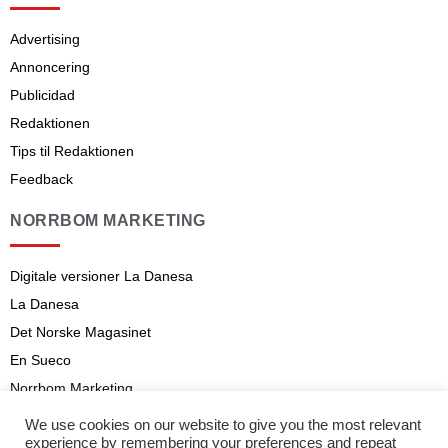
Advertising
Annoncering
Publicidad
Redaktionen
Tips til Redaktionen
Feedback
NORRBOM MARKETING
Digitale versioner La Danesa
La Danesa
Det Norske Magasinet
En Sueco
Norrbom Marketing
Aviso legal
We use cookies on our website to give you the most relevant
experience by remembering your preferences and repeat
Abonnementsvilkår