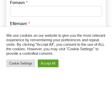
Fornavn
E-mail
*
Efternavn
Adgangskode
*
We use cookies on our website to give you the most relevant
experience by remembering your preferences and repeat
Husk mig
E-mail
*
visits. By clicking “Accept All”, you consent to the use of ALL
the cookies. However, you may visit "Cookie Settings" to
provide a controlled consent.
Cookie Settings
Accept All
Adgangskode
*
Gentag Adgangskode
*
Jeg accepterer Norrbom Marketings
handels- og
abonnementsvilkår
*