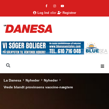
Log Ind
eller
Registrer
La Danesa
Nyheder
Nyheder
Vrede blandt provinsens vaccine-nægtere