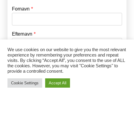
Fornavn
E-mail
*
Efternavn
Adgangskode
*
We use cookies on our website to give you the most relevant
experience by remembering your preferences and repeat
Husk mig
E-mail
*
visits. By clicking “Accept All”, you consent to the use of ALL
the cookies. However, you may visit "Cookie Settings" to
provide a controlled consent.
Cookie Settings
Accept All
Adgangskode
*
Gentag Adgangskode
*
Jeg accepterer Norrbom Marketings
handels- og