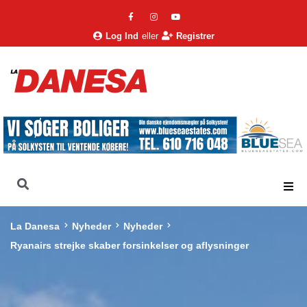
Log Ind
eller
Registrer
La Danesa
Nyheder
Nyheder
Ryanairs strejke skaber forsinkelser og aflysninger