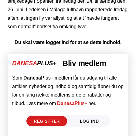
strejkedage i Spanien fra fredag den 24. til søndag den
26. juni. Ledelsen i Málaga lufthavn rapporterede fredag
aften, at ingen fly var aflyst, og at alt “havde fungeret
som normalt” bortset fra omkring tyve…
Du skal være logget ind for at se dette indhold.
Bliv medlem
DANESA
PLUS+
Som
Danesa
Plus+ medlem får du adgang til alle
artikler, nyheder og indhold og samtidig åbner du op
for en lang række medlemsfordele, rabatter og
tilbud. Læs mere om
Danesa
Plus+
her.
REGISTRER
LOG IND