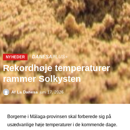
DANESA
PLUS+
NYHEDER
Rekordhøje temperaturer
rammer Solkysten
Af
La Danesa
juni 17, 2026
Borgerne i Málaga-provinsen skal forberede sig på
usædvanlige høje temperaturer i de kommende dage.