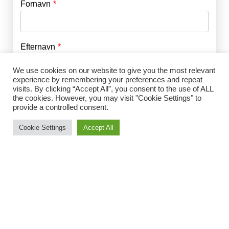
Fornavn
E-mail
*
Efternavn
Adgangskode
*
We use cookies on our website to give you the most relevant
experience by remembering your preferences and repeat
Husk mig
visits. By clicking “Accept All”, you consent to the use of ALL
E-mail
*
the cookies. However, you may visit "Cookie Settings" to
provide a controlled consent.
Cookie Settings
Accept All
Adgangskode
*
Gentag Adgangskode
*
Jeg accepterer Norrbom Marketings
handels- og
abonnementsvilkår
*