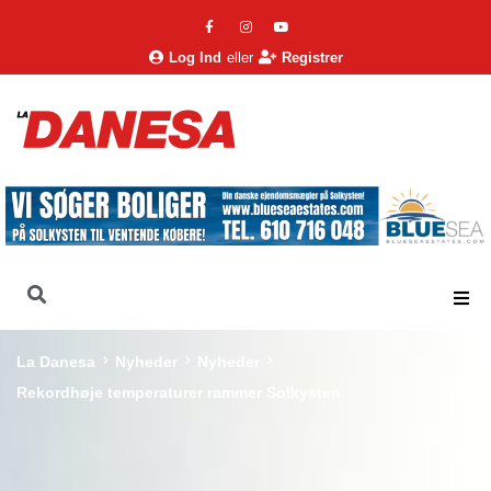
Log Ind
eller
Registrer
La Danesa
Nyheder
Nyheder
Rekordhøje temperaturer rammer Solkysten