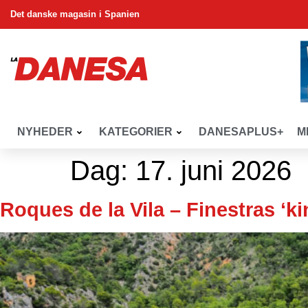
Det danske magasin i Spanien
NYHEDER
KATEGORIER
DANESAPLUS+
M
Dag:
17. juni 2026
Roques de la Vila – Finestras ‘k