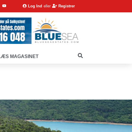
Log Ind
eller
Registrer
LÆS MAGASINET