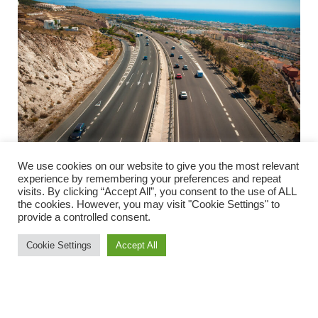
We use cookies on our website to give you the most relevant
Det er alt sammen gode tanker – men tomme tanker. I
experience by remembering your preferences and repeat
visits. By clicking “Accept All”, you consent to the use of ALL
stedet burde man have tænkt sig om for mange år siden.
the cookies. However, you may visit "Cookie Settings" to
provide a controlled consent.
Vi begynder med kystbanetoget og skruer tiden tilbage
Cookie Settings
Accept All
til 10’erne – altså 1910’erne. Vi skal nemlig over 100 år
tilbage for at finde det første spadestik til dagens
kystbanetog. Man begyndte i Málaga og nåede
Fuengirola i 1916. I 1955 blev godstoget udskiftet med