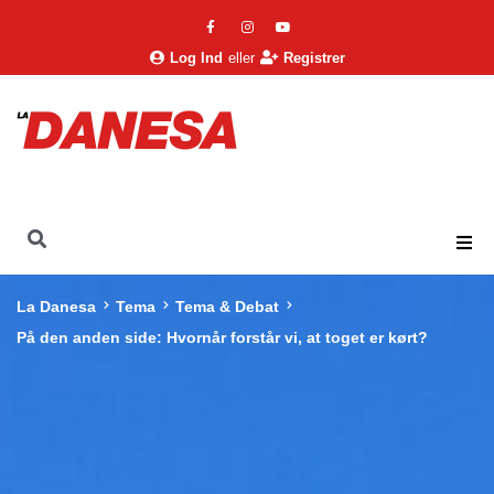
Log Ind
eller
Registrer
La Danesa
Tema
Tema & Debat
På den anden side: Hvornår forstår vi, at toget er kørt?