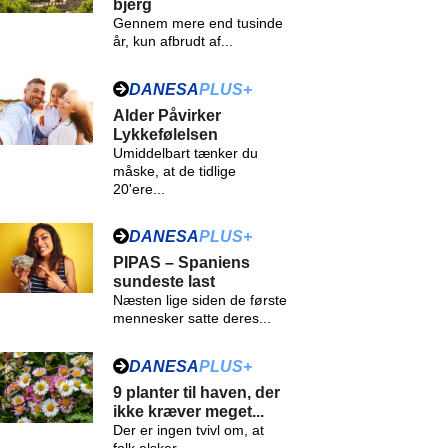
bjerg
Gennem mere end tusinde
år, kun afbrudt af...
DANESA
PLUS+
Alder Påvirker
Lykkefølelsen
Umiddelbart tænker du
måske, at de tidlige
20'ere...
DANESA
PLUS+
PIPAS – Spaniens
sundeste last
Næsten lige siden de første
mennesker satte deres...
DANESA
PLUS+
9 planter til haven, der
ikke kræver meget...
Der er ingen tvivl om, at