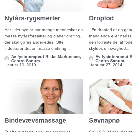
Nytårs-rygsmerter
Dropfod
Her i det nye år har mange mennesker en
En dropfod er en gene
masse nytårsforsætter og planer om ting,
manglende eller nedsat 
der skal gøres anderledes. Ofte
den forreste del af fod
indebærer det en masse omkring...
skyldes en svaghed...
Av
fysioterapeut Rikke Markussen,
Av
fysioterapeut 
Centro Sanum.
Centro Sanum.
januar 10, 2019
februar 27, 2014
HELSE & SUNDHED
HELSE & SUNDHED
Bindevævsmassage
Søvnapnø
Et effektivt redskab til reducering af
Ca. 10 % af alle, der s