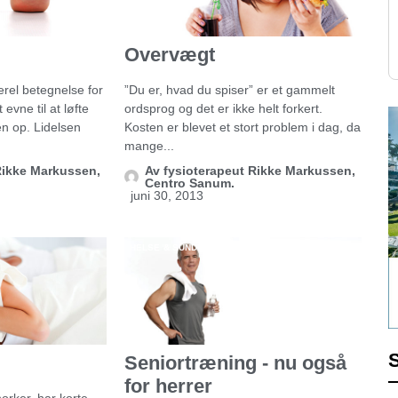
Overvægt
rel betegnelse for
”Du er, hvad du spiser” er et gammelt
evne til at løfte
ordsprog og det er ikke helt forkert.
en op. Lidelsen
Kosten er blevet et stort problem i dag, da
mange...
Rikke Markussen,
Av
fysioterapeut Rikke Markussen,
Centro Sanum.
juni 30, 2013
HELSE & SUNDHED
Seniortræning - nu også
for herrer
norker, har korte