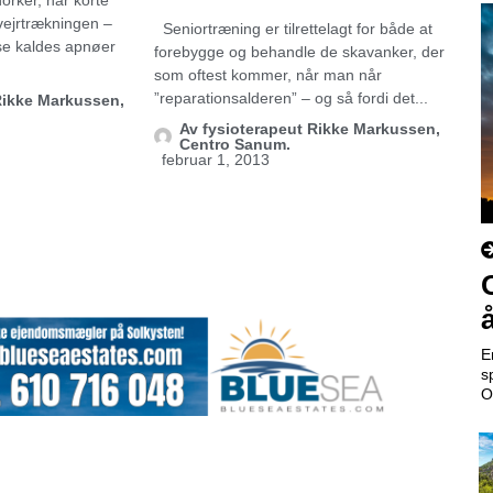
vejrtrækningen –
Seniortræning er tilrettelagt for både at
sse kaldes apnøer
forebygge og behandle de skavanker, der
som oftest kommer, når man når
”reparationsalderen” – og så fordi det...
Rikke Markussen,
Av
fysioterapeut Rikke Markussen,
Centro Sanum.
februar 1, 2013
E
s
O