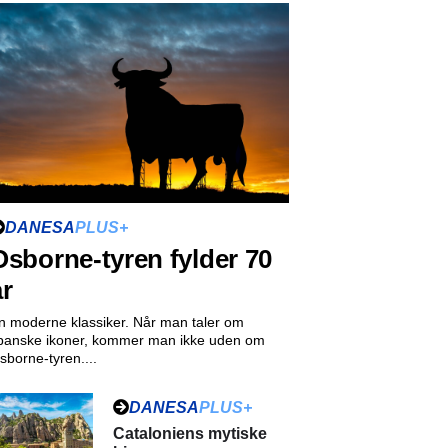
DANESA
PLUS+
Osborne-tyren fylder 70
år
n moderne klassiker. Når man taler om
panske ikoner, kommer man ikke uden om
sborne-tyren....
DANESA
PLUS+
Cataloniens mytiske