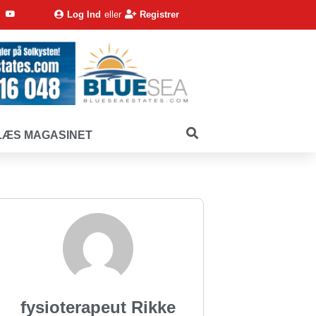
Log Ind
eller
Registrer
LÆS MAGASINET
fysioterapeut Rikke