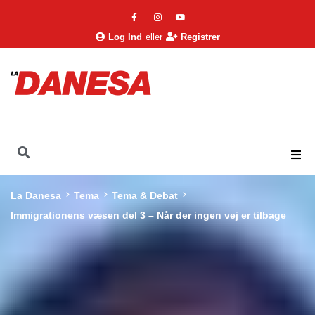
Log Ind
eller
Registrer
La Danesa
Tema
Tema & Debat
Immigrationens væsen del 3 – Når der ingen vej er tilbage