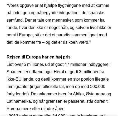
“Vores opgave er at hjælpe flygtningene med at komme
på fode igen og påbegynde integration i det spanske
samfund. Der er tale om mennesker, som kommer fra
lande, hvor der ikke er noget håb, og selvom livet ikke er
nemt i Europa, så er det et paradis sammenlignet med
det, de kommer fra – og det er risikoen værd.”
Rejsen til Europa har en høj pris
Lidt over 5 millioner, ud af godt 47 millioner indbyggere i
Spanien, er udlændinge. Heraf er godt 3 millioner fra
ikke-EU lande, og dertil kommer en stor portion illegale
immigranter (ingen officielle tal, men op mod 500.000
forlyder det). De ankommer især fra Afrika, Østeuropa og
Latinamerika, og når grænsen er passeret, står døren til
Europa mere eller mindre åben.
I 2013 ankom antageligt 34.000 illegale immigranter til