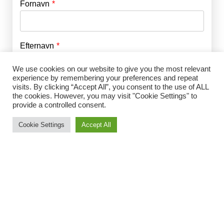
Fornavn
E-mail
*
Efternavn
Adgangskode
*
We use cookies on our website to give you the most relevant
experience by remembering your preferences and repeat
Husk mig
visits. By clicking “Accept All”, you consent to the use of ALL
E-mail
*
the cookies. However, you may visit "Cookie Settings" to
provide a controlled consent.
Cookie Settings
Accept All
Adgangskode
*
Gentag Adgangskode
*
Jeg accepterer Norrbom Marketings
handels- og
abonnementsvilkår
*