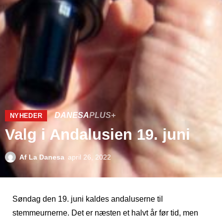
DANESA
PLUS+
NYHEDER
Valg i Andalusien 19. juni
Af
La Danesa
april 26, 2022
Søndag den 19. juni kaldes andaluserne til
stemmeurnerne. Det er næsten et halvt år før tid, men