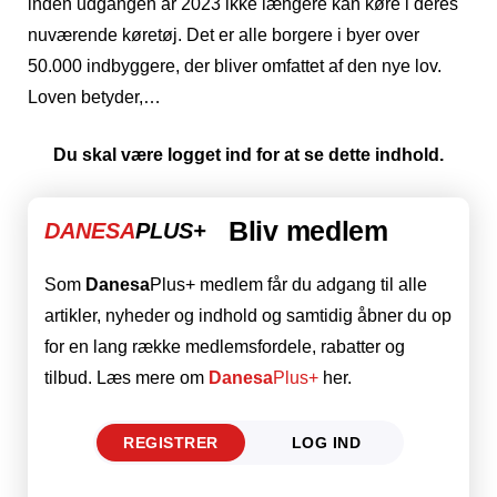
inden udgangen år 2023 ikke længere kan køre i deres
nuværende køretøj. Det er alle borgere i byer over
50.000 indbyggere, der bliver omfattet af den nye lov.
Loven betyder,…
Du skal være logget ind for at se dette indhold.
Bliv medlem
DANESA
PLUS+
Som
Danesa
Plus+ medlem får du adgang til alle
artikler, nyheder og indhold og samtidig åbner du op
for en lang række medlemsfordele, rabatter og
tilbud. Læs mere om
Danesa
Plus+
her.
REGISTRER
LOG IND