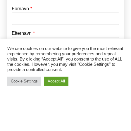
Fornavn
E-mail
*
Efternavn
Adgangskode
*
We use cookies on our website to give you the most relevant
experience by remembering your preferences and repeat
Husk mig
E-mail
*
visits. By clicking “Accept All”, you consent to the use of ALL
the cookies. However, you may visit "Cookie Settings" to
provide a controlled consent.
Cookie Settings
Accept All
Adgangskode
*
Gentag Adgangskode
*
Jeg accepterer Norrbom Marketings
handels- og