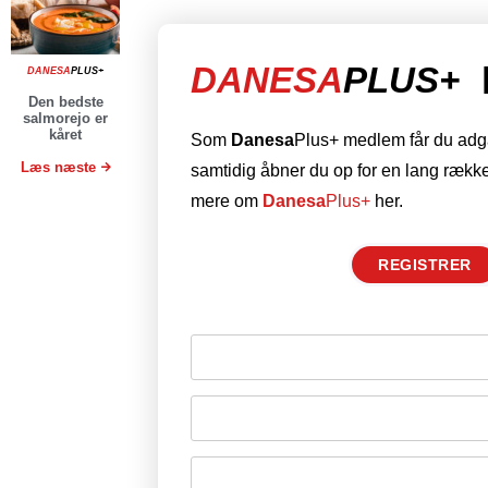
DANESA
PLUS+
DANESA
PLUS+
Den bedste
salmorejo er
kåret
Som
Danesa
Plus+ medlem får du adgan
Læs næste
samtidig åbner du op for en lang række
mere om
Danesa
Plus+
her.
REGISTRER
Husk mig