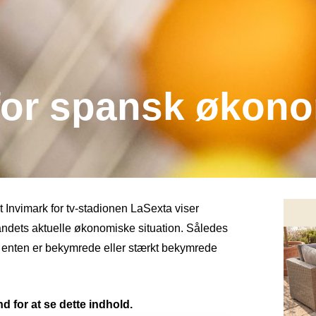
for spansk økon
t Invimark for tv-stadionen LaSexta viser
landets aktuelle økonomiske situation. Således
e enten er bekymrede eller stærkt bekymrede
d for at se dette indhold.