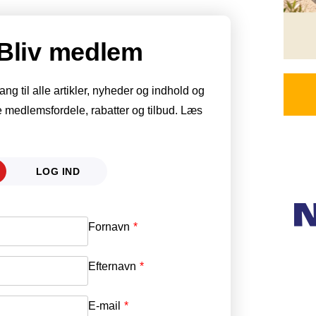
Bliv medlem
g til alle artikler, nyheder og indhold og
 medlemsfordele, rabatter og tilbud. Læs
LOG IND
Fornavn
E-mail
*
Efternavn
Adgangskode
*
E-mail
*