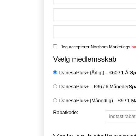
Jeg accepterer Norrbom Marketings
ha
Vælg medlemsskab
DanesaPlus+ (Årligt)
–
€
60
/
1 År
Sp
DanesaPlus+
–
€
36
/
6 Måneder
Sp
DanesaPlus+ (Månedlig)
–
€
9
/
1 M
Rabatkode: