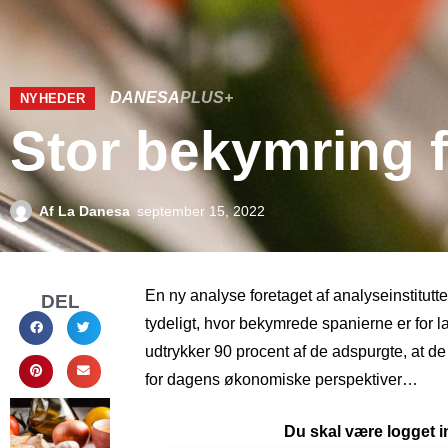
DANESA
PLUS+
NYHEDER
Stor bekymring 
Af
La Danesa
september 15, 2022
En ny analyse foretaget af analyseinstitutte
DEL
tydeligt, hvor bekymrede spanierne er for 
udtrykker 90 procent af de adspurgte, at d
for dagens økonomiske perspektiver…
Du skal være logget in