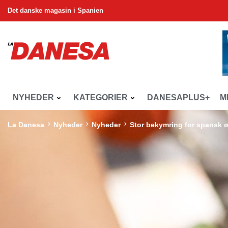
Det danske magasin i Spanien
NYHEDER
KATEGORIER
DANESAPLUS+
M
La Danesa
Nyheder
Nyheder
Stor bekymring for spansk