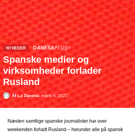
DANESA
PLUS+
NYHEDER
Spanske medier og
virksomheder forlader
Rusland
Af
La Danesa
marts 6, 2022
Næsten samtlige spanske journalister har over
weekenden forladt Rusland – herunder alle på spansk