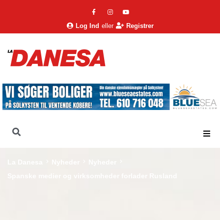
Log Ind
eller
Registrer
La Danesa
Nyheder
Nyheder
Spanske medier og virksomheder forlader Rusland