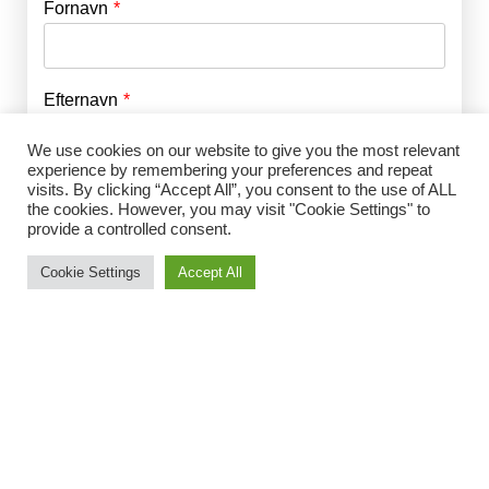
Fornavn
E-mail
*
Efternavn
Adgangskode
*
We use cookies on our website to give you the most relevant
experience by remembering your preferences and repeat
Husk mig
visits. By clicking “Accept All”, you consent to the use of ALL
E-mail
*
the cookies. However, you may visit "Cookie Settings" to
provide a controlled consent.
Cookie Settings
Accept All
Adgangskode
*
Gentag Adgangskode
*
Jeg accepterer Norrbom Marketings
handels- og
abonnementsvilkår
*