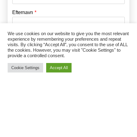
Efternavn
Adgangskode
*
We use cookies on our website to give you the most relevant
Husk mig
E-mail
*
experience by remembering your preferences and repeat
visits. By clicking “Accept All”, you consent to the use of ALL
the cookies. However, you may visit "Cookie Settings" to
provide a controlled consent.
Adgangskode
*
Cookie Settings
Accept All
Gentag Adgangskode
*
Jeg accepterer Norrbom Marketings
handels- og
abonnementsvilkår
*
Vælg medlemsskab