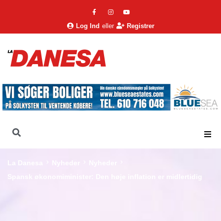
Log Ind
eller
Registrer
La Danesa
Nyheder
Nyheder
Spansk økonomiminister: Den høje inflation er midlertidig