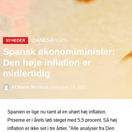
DANESA
PLUS+
NYHEDER
Spansk økonomiminister:
Den høje inflation er
midlertidig
Af
Martin Norrbom
november 10, 2021
Spanien er lige nu ramt af en uhørt høj inflation.
Priserne er i årets løb steget med 5,5 procent. Så høj
inflation er ikke set i tre årtier. ”Alle analyser fra Den