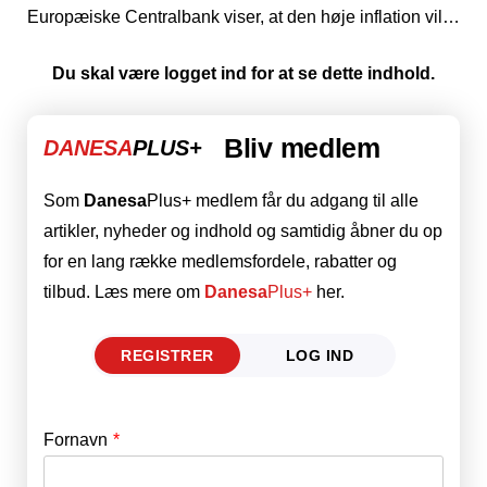
Europæiske Centralbank viser, at den høje inflation vil…
Du skal være logget ind for at se dette indhold.
Bliv medlem
DANESA
PLUS+
Som
Danesa
Plus+ medlem får du adgang til alle
artikler, nyheder og indhold og samtidig åbner du op
for en lang række medlemsfordele, rabatter og
tilbud. Læs mere om
Danesa
Plus+
her.
REGISTRER
LOG IND
Fornavn
E-mail
*