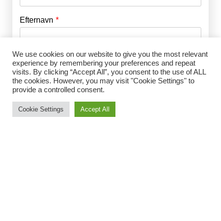
Efternavn
Adgangskode
*
We use cookies on our website to give you the most relevant
Husk mig
E-mail
*
experience by remembering your preferences and repeat
visits. By clicking “Accept All”, you consent to the use of ALL
the cookies. However, you may visit "Cookie Settings" to
provide a controlled consent.
Adgangskode
*
Cookie Settings
Accept All
Gentag Adgangskode
*
Jeg accepterer Norrbom Marketings
handels- og
abonnementsvilkår
*
Vælg medlemsskab