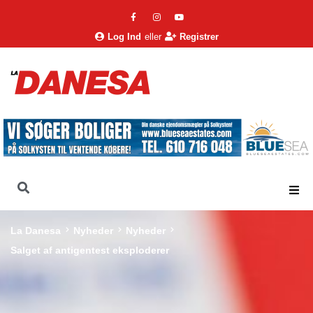
Log Ind
eller
Registrer
La Danesa
Nyheder
Nyheder
Salget af antigentest eksploderer