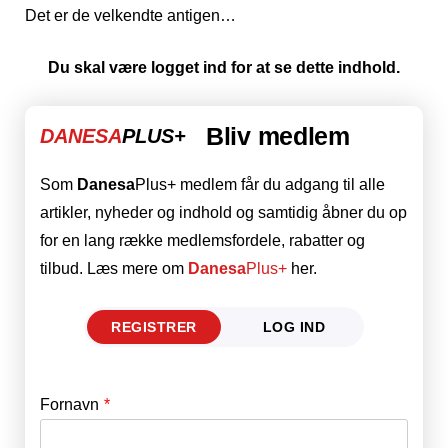
Det er de velkendte antigen…
Du skal være logget ind for at se dette indhold.
Bliv medlem
DANESA
PLUS+
Som
Danesa
Plus+ medlem får du adgang til alle
artikler, nyheder og indhold og samtidig åbner du op
for en lang række medlemsfordele, rabatter og
tilbud. Læs mere om
Danesa
Plus+
her.
REGISTRER
LOG IND
Fornavn
E-mail
*