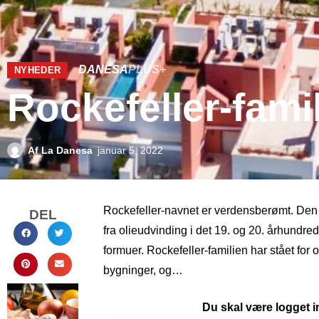
DANESA
PLUS+
NYHEDER
Rockefeller-fami
Af
La Danesa
januar 5, 2022
Rockefeller-navnet er verdensberømt. Den 
DEL
fra olieudvinding i det 19. og 20. århundred
formuer. Rockefeller-familien har stået for
bygninger, og…
Du skal være logget in