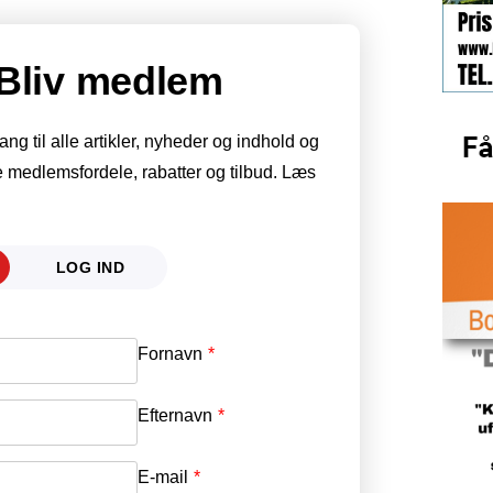
Bliv medlem
g til alle artikler, nyheder og indhold og
 medlemsfordele, rabatter og tilbud. Læs
LOG IND
Fornavn
E-mail
*
Efternavn
Adgangskode
*
E-mail
*