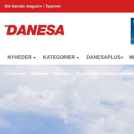
Det danske magasin i Spanien
NYHEDER
KATEGORIER
DANESAPLUS+
M
La Danesa
Nyheder
Nyheder
Rockefeller-familien investe