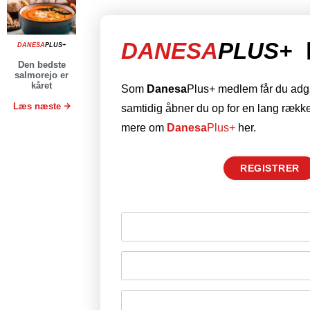
DANESA
PLUS+
DANESA
PLUS+
Den bedste
salmorejo er
kåret
Som
Danesa
Plus+ medlem får du adgan
Læs næste
samtidig åbner du op for en lang række
mere om
Danesa
Plus+
her.
REGISTRER
Husk mig