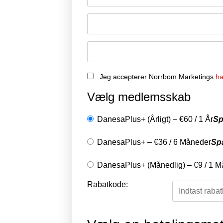
Jeg accepterer Norrbom Marketings
ha
Vælg medlemsskab
DanesaPlus+ (Årligt)
–
€
60
/
1 År
Sp
DanesaPlus+
–
€
36
/
6 Måneder
Sp
DanesaPlus+ (Månedlig)
–
€
9
/
1 M
Rabatkode: